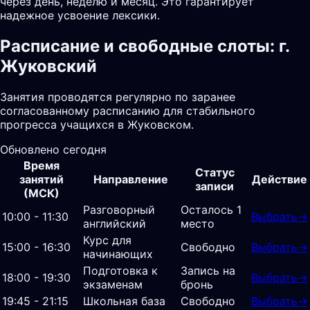
через день, неделю и месяц. Это гарантирует
надежное усвоение лексики.
Расписание и свободные слоты: г.
Жуковский
Занятия проводятся регулярно по заранее
согласованному расписанию для стабильного
прогресса учащихся в Жуковском.
Обновлено сегодня
Время
Статус
занятий
Направление
Действие
записи
(МСК)
Разговорный
Осталось 1
10:00 - 11:30
Выбрать
→
английский
место
Курс для
15:00 - 16:30
Свободно
Выбрать
→
начинающих
Подготовка к
Запись на
18:00 - 19:30
Выбрать
→
экзаменам
бронь
19:45 - 21:15
Школьная база
Свободно
Выбрать
→