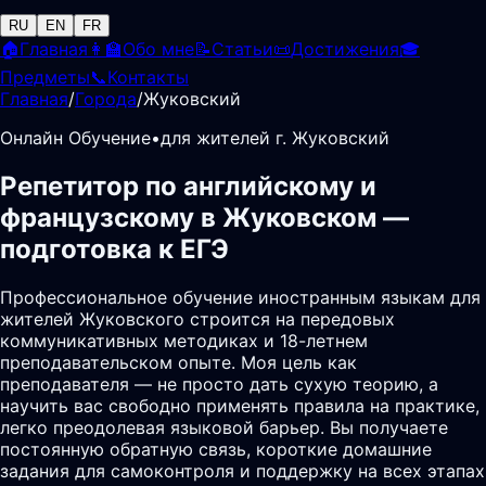
RU
EN
FR
🏠
Главная
👩‍🏫
Обо мне
📝
Статьи
📜
Достижения
🎓
Предметы
📞
Контакты
Главная
/
Города
/
Жуковский
Онлайн Обучение
•
для жителей г. Жуковский
Репетитор по английскому и
французскому в Жуковском —
подготовка к ЕГЭ
Профессиональное обучение иностранным языкам для
жителей Жуковского строится на передовых
коммуникативных методиках и 18-летнем
преподавательском опыте. Моя цель как
преподавателя — не просто дать сухую теорию, а
научить вас свободно применять правила на практике,
легко преодолевая языковой барьер. Вы получаете
постоянную обратную связь, короткие домашние
задания для самоконтроля и поддержку на всех этапах