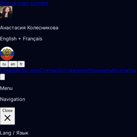
Skip to main content
Анастасия Колесникова
English + Français
ru
en
fr
Главная
Обо мне
Статьи
Достижения
Предметы
Контакты
Menu
Navigation
Close
Lang / Язык