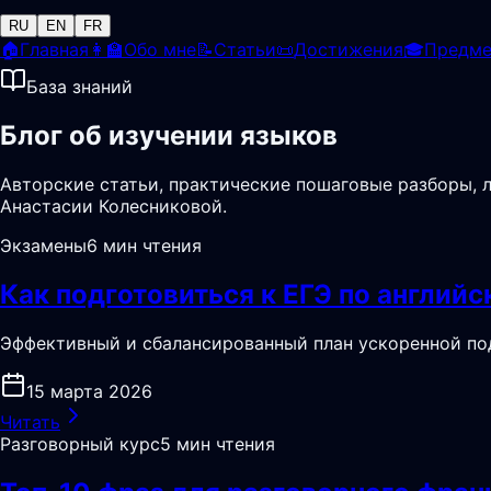
RU
EN
FR
🏠
Главная
👩‍🏫
Обо мне
📝
Статьи
📜
Достижения
🎓
Предм
База знаний
Блог об изучении языков
Авторские статьи, практические пошаговые разборы, 
Анастасии Колесниковой.
Экзамены
6 мин чтения
Как подготовиться к ЕГЭ по английс
Эффективный и сбалансированный план ускоренной под
15 марта 2026
Читать
Разговорный курс
5 мин чтения