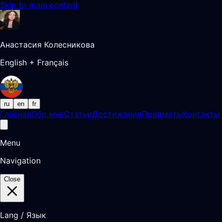
Skip to main content
Анастасия Колесникова
English + Français
ru
en
fr
Главная
Обо мне
Статьи
Достижения
Предметы
Контакты
Menu
Navigation
Close
Lang / Язык