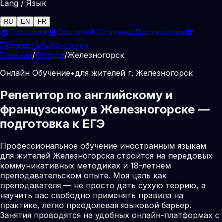
Lang / Язык
RU
EN
FR
🏠
Главная
👩‍🏫
Обо мне
📝
Статьи
📜
Достижения
🎓
Предметы
📞
Контакты
Главная
/
Города
/
Железногорск
Онлайн Обучение
•
для жителей г. Железногорск
Репетитор по английскому и
французскому в Железногорске —
подготовка к ЕГЭ
Профессиональное обучение иностранным языкам
для жителей Железногорска строится на передовых
коммуникативных методиках и 18-летнем
преподавательском опыте. Моя цель как
преподавателя — не просто дать сухую теорию, а
научить вас свободно применять правила на
практике, легко преодолевая языковой барьер.
Занятия проводятся на удобных онлайн-платформах с