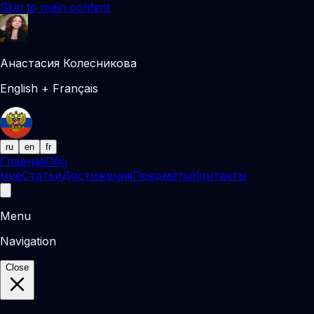
Skip to main content
Анастасия Колесникова
English + Français
ru
en
fr
Главная
Обо
мне
Статьи
Достижения
Предметы
Контакты
Menu
Navigation
Close