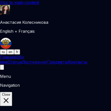
Skip to main content
Анастасия Колесникова
English + Français
ru
en
fr
Главная
Обо
мне
Статьи
Достижения
Предметы
Контакты
Menu
Navigation
Close