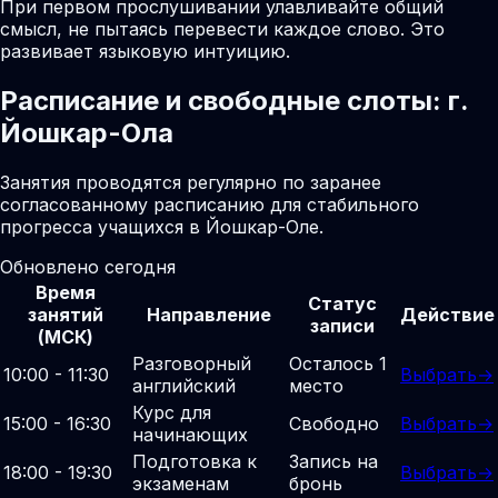
При первом прослушивании улавливайте общий
смысл, не пытаясь перевести каждое слово. Это
развивает языковую интуицию.
Расписание и свободные слоты: г.
Йошкар-Ола
Занятия проводятся регулярно по заранее
согласованному расписанию для стабильного
прогресса учащихся в Йошкар-Оле.
Обновлено сегодня
Время
Статус
занятий
Направление
Действие
записи
(МСК)
Разговорный
Осталось 1
10:00 - 11:30
Выбрать
→
английский
место
Курс для
15:00 - 16:30
Свободно
Выбрать
→
начинающих
Подготовка к
Запись на
18:00 - 19:30
Выбрать
→
экзаменам
бронь