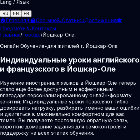
Lang / Язык
RU
EN
FR
🏠
Главная
👩‍🏫
Обо мне
📝
Статьи
📜
Достижения
🎓
Предметы
📞
Контакты
Главная
/
Города
/
Йошкар-Ола
Онлайн Обучение
•
для жителей г. Йошкар-Ола
Индивидуальные уроки английского
и французского в Йошкар-Оле
Изучение иностранных языков в Йошкар-Оле теперь
стало еще более доступным и эффективным
благодаря персонализированному онлайн-формату
занятий. Индивидуальные уроки позволяют гибко
дозировать нагрузку, разбирать именно ваши ошибки
и двигаться в максимально комфортном для вас
темпе. Вы получаете постоянную обратную связь,
короткие домашние задания для самоконтроля и
поддержку на всех этапах обучения.