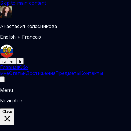
Skip to main content
Анастасия Колесникова
English + Français
ru
en
fr
Главная
Обо
мне
Статьи
Достижения
Предметы
Контакты
Menu
Navigation
Close