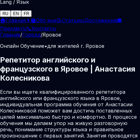
Lang / Язык
RU
EN
FR
🏠
Главная
👩‍🏫
Обо мне
📝
Статьи
📜
Достижения
🎓
Предметы
📞
Контакты
Главная
/
Города
/
Яровое
Онлайн Обучение
•
для жителей г. Яровое
Репетитор английского и
французского в Яровое | Анастасия
Колесникова
Если вы ищете квалифицированного репетитора
английского или французского языка в Яровое,
индивидуальная программа обучения от Анастасии
Колесниковой поможет вам достичь поставленных
целей максимально быстро и комфортно. В процессе
обучения мы делаем упор на живую разговорную
речь, понимание структуры языка и правильное
произношение с первых занятий. Занятия проводятся