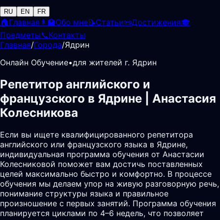
RU
EN
FR
🏠
Главная
👩‍🏫
Обо мне
📝
Статьи
📜
Достижения
🎓
Предметы
📞
Контакты
Главная
/
Города
/
Ядрин
Онлайн Обучение
•
для жителей г. Ядрин
Репетитор английского и
французского в Ядрине | Анастасия
Колесникова
Если вы ищете квалифицированного репетитора
английского или французского языка в Ядрине,
индивидуальная программа обучения от Анастасии
Колесниковой поможет вам достичь поставленных
целей максимально быстро и комфортно. В процессе
обучения мы делаем упор на живую разговорную речь,
понимание структуры языка и правильное
произношение с первых занятий. Программа обучения
планируется циклами по 4–6 недель, что позволяет