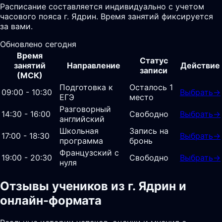
Расписание составляется индивидуально с учетом
часового пояса г. Ядрин. Время занятий фиксируется
за вами.
Обновлено сегодня
Время
Статус
занятий
Направление
Действие
записи
(МСК)
Подготовка к
Осталось 1
09:00 - 10:30
Выбрать
→
ЕГЭ
место
Разговорный
14:30 - 16:00
Свободно
Выбрать
→
английский
Школьная
Запись на
17:00 - 18:30
Выбрать
→
программа
бронь
Французский с
19:00 - 20:30
Свободно
Выбрать
→
нуля
Отзывы учеников из г. Ядрин и
онлайн-формата