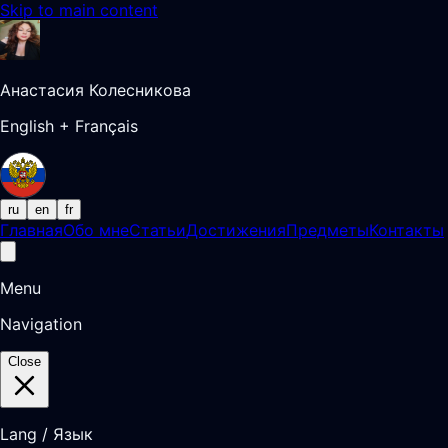
Skip to main content
Анастасия Колесникова
English + Français
ru
en
fr
Главная
Обо мне
Статьи
Достижения
Предметы
Контакты
Menu
Navigation
Close
Lang / Язык