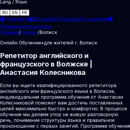
Lang / Язык
RU
EN
FR
🏠
Главная
👩‍🏫
Обо мне
📝
Статьи
📜
Достижения
🎓
Предметы
📞
Контакты
Главная
/
Города
/
Волжск
Онлайн Обучение
•
для жителей г. Волжск
Репетитор английского и
французского в Волжске |
Анастасия Колесникова
Если вы ищете квалифицированного репетитора
английского или французского языка в Волжске,
индивидуальная программа обучения от Анастасии
Колесниковой поможет вам достичь поставленных
целей максимально быстро и комфортно. В процессе
обучения мы делаем упор на живую разговорную
речь, понимание структуры языка и правильное
произношение с первых занятий. Программа обучения