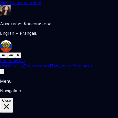
Skip to main content
Анастасия Колесникова
English + Français
ru
en
fr
Главная
Обо
мне
Статьи
Достижения
Предметы
Контакты
Menu
Navigation
Close