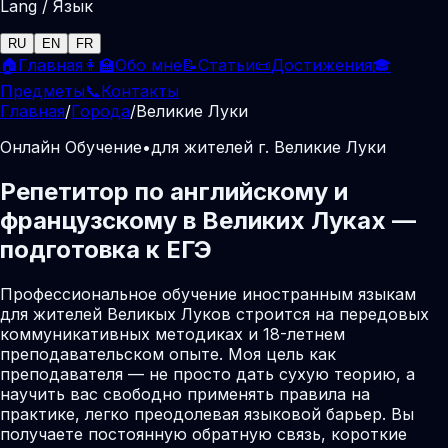
Lang / Язык
RU
EN
FR
🏠
Главная
👩‍🏫
Обо мне
📝
Статьи
📜
Достижения
🎓
Предметы
📞
Контакты
Главная
/
Города
/
Великие Луки
Онлайн Обучение
•
для жителей г. Великие Луки
Репетитор по английскому и
французскому в Великих Луках —
подготовка к ЕГЭ
Профессиональное обучение иностранным языкам
для жителей Великых Луков строится на передовых
коммуникативных методиках и 18-летнем
преподавательском опыте. Моя цель как
преподавателя — не просто дать сухую теорию, а
научить вас свободно применять правила на
практике, легко преодолевая языковой барьер. Вы
получаете постоянную обратную связь, короткие