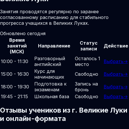
Занятия проводятся регулярно по заранее
согласованному расписанию для стабильного
прогресса учащихся в Великих Луках.
Обновлено сегодня
Время
Статус
занятий
Направление
Действие
записи
(МСК)
Разговорный
Осталось 1
10:00 - 11:30
Выбрать
→
английский
место
Курс для
15:00 - 16:30
Свободно
Выбрать
→
начинающих
Подготовка к
Запись на
18:00 - 19:30
Выбрать
→
экзаменам
бронь
19:45 - 21:15
Школьная база
Свободно
Выбрать
→
Отзывы учеников из г. Великие Луки
и онлайн-формата