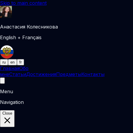
Skip to main content
Анастасия Колесникова
English + Français
ru
en
fr
Главная
Обо
мне
Статьи
Достижения
Предметы
Контакты
Menu
Navigation
Close