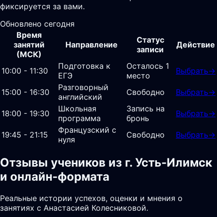
фиксируется за вами.
Обновлено сегодня
Время
Статус
занятий
Направление
Действие
записи
(МСК)
Подготовка к
Осталось 1
10:00 - 11:30
Выбрать
→
ЕГЭ
место
Разговорный
15:00 - 16:30
Свободно
Выбрать
→
английский
Школьная
Запись на
18:00 - 19:30
Выбрать
→
программа
бронь
Французский с
19:45 - 21:15
Свободно
Выбрать
→
нуля
Отзывы учеников из г. Усть-Илимск
и онлайн-формата
Реальные истории успехов, оценки и мнения о
занятиях с Анастасией Колесниковой.