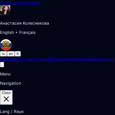
Skip to main content
Анастасия Колесникова
English + Français
ru
en
fr
Главная
Обо мне
Статьи
Достижения
Предметы
Контакты
Menu
Navigation
Close
Lang / Язык