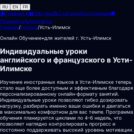
RU
EN
FR
🏠
Главная
👩‍🏫
Обо мне
📝
Статьи
📜
Достижения
🎓
Предметы
📞
Контакты
Главная
/
Города
/
Усть-Илимск
Онлайн Обучение
•
для жителей г. Усть-Илимск
Индивидуальные уроки
английского и французского в Усти-
Илимске
Изучение иностранных языков в Усти-Илимске теперь
стало еще более доступным и эффективным благодаря
персонализированному онлайн-формату занятий.
Индивидуальные уроки позволяют гибко дозировать
нагрузку, разбирать именно ваши ошибки и двигаться
в максимально комфортном для вас темпе. Программа
обучения планируется циклами по 4–6 недель, что
позволяет наглядно контролировать прогресс и
постоянно поддерживать высокий уровень мотивации.