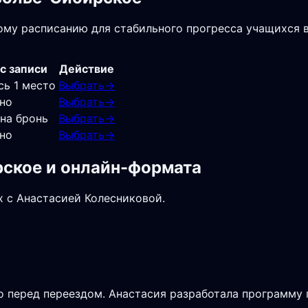
ному расписанию для стабильного прогресса учащихся 
с записи
Действие
сь 1 место
Выбрать
→
но
Выбрать
→
 на бронь
Выбрать
→
но
Выбрать
→
рское и онлайн-формата
х с Анастасией Колесниковой.
 перед переездом. Анастасия разработала программу п