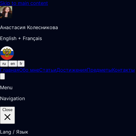
Skip to main content
Анастасия Колесникова
English + Français
ru
en
fr
Главная
Обо мне
Статьи
Достижения
Предметы
Контакты
Menu
Navigation
Close
Lang / Язык