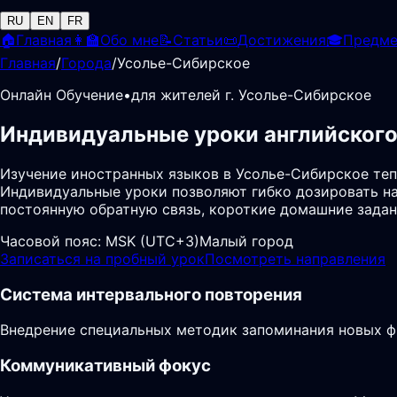
RU
EN
FR
🏠
Главная
👩‍🏫
Обо мне
📝
Статьи
📜
Достижения
🎓
Предм
Главная
/
Города
/
Усолье-Сибирское
Онлайн Обучение
•
для жителей г. Усолье-Сибирское
Индивидуальные уроки английского
Изучение иностранных языков в Усолье-Сибирское те
Индивидуальные уроки позволяют гибко дозировать на
постоянную обратную связь, короткие домашние задан
Часовой пояс:
MSK (UTC+3)
Малый город
Записаться на пробный урок
Посмотреть направления
Система интервального повторения
Внедрение специальных методик запоминания новых фр
Коммуникативный фокус