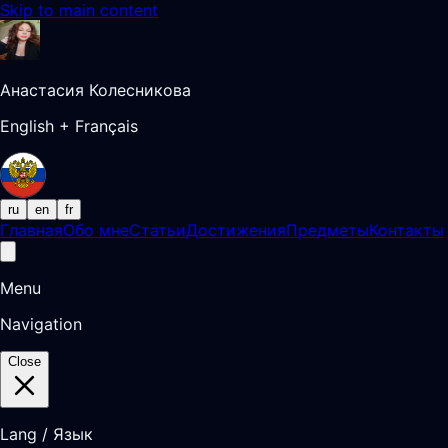
Skip to main content
Анастасия Колесникова
English + Français
ru
en
fr
Главная
Обо мне
Статьи
Достижения
Предметы
Контакты
Menu
Navigation
Close
Lang / Язык