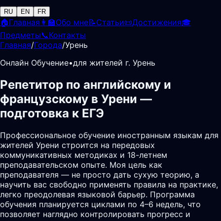
RU
EN
FR
🏠
Главная
👩‍🏫
Обо мне
📝
Статьи
📜
Достижения
🎓
Предметы
📞
Контакты
Главная
/
Города
/
Урень
Онлайн Обучение
•
для жителей г. Урень
Репетитор по английскому и
французскому в Урени —
подготовка к ЕГЭ
Профессиональное обучение иностранным языкам для
жителей Урени строится на передовых
коммуникативных методиках и 18-летнем
преподавательском опыте. Моя цель как
преподавателя — не просто дать сухую теорию, а
научить вас свободно применять правила на практике,
легко преодолевая языковой барьер. Программа
обучения планируется циклами по 4–6 недель, что
позволяет наглядно контролировать прогресс и