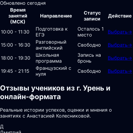
Обновлено сегодня
Время
Статус
занятий
Направление
Действие
записи
(МСК)
Подготовка к
Осталось 1
10:00 - 11:30
Выбрать
→
ЕГЭ
место
Разговорный
15:00 - 16:30
Свободно
Выбрать
→
английский
Школьная
Запись на
18:00 - 19:30
Выбрать
→
программа
бронь
Французский с
19:45 - 21:15
Свободно
Выбрать
→
нуля
Отзывы учеников из г. Урень и
онлайн-формата
Реальные истории успехов, оценки и мнения о
занятиях с Анастасией Колесниковой.
Д
Дмитрий