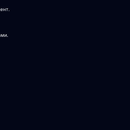
ент.
ами.