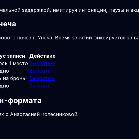
мальной задержкой, имитируя интонации, паузы и акц
неча
вого пояса г. Унеча. Время занятий фиксируется за в
ус записи
Действие
ось 1 место
Выбрать
→
дно
Выбрать
→
ь на бронь
Выбрать
→
дно
Выбрать
→
айн-формата
ях с Анастасией Колесниковой.