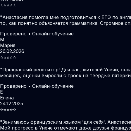
⭐️⭐️⭐️⭐️⭐️
"
Анастасия помогла мне подготовиться к ЕГЭ по англ
то, как понятно объясняется грамматика. Огромное с
Проверено • Онлайн-обучение
М
Мария
26.02.2026
⭐️⭐️⭐️⭐️⭐️
"
Прекрасный репетитор! Для нас, жителей Унечи, он
месяцев, оценки выросли с троек на твердые пятерки
Проверено • Онлайн-обучение
Е
Елена
24.12.2025
⭐️⭐️⭐️⭐️⭐️
"
Занимаюсь французским языком 'для себя'. Анастаси
Мой прогресс в Унече отмечают даже друзья-француз