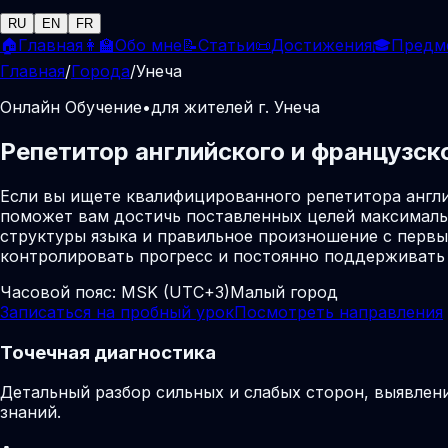
RU
EN
FR
🏠
Главная
👩‍🏫
Обо мне
📝
Статьи
📜
Достижения
🎓
Предм
Главная
/
Города
/
Унеча
Онлайн Обучение
•
для жителей г. Унеча
Репетитор английского и французско
Если вы ищете квалифицированного репетитора англи
поможет вам достичь поставленных целей максималь
структуры языка и правильное произношение с первых
контролировать прогресс и постоянно поддерживать
Часовой пояс:
MSK (UTC+3)
Малый город
Записаться на пробный урок
Посмотреть направления
Точечная диагностика
Детальный разбор сильных и слабых сторон, выявлен
знаний.