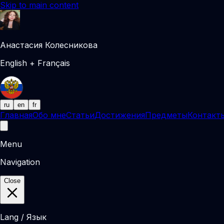
Skip to main content
Анастасия Колесникова
English + Français
ru
en
fr
Главная
Обо мне
Статьи
Достижения
Предметы
Контакт
Menu
Navigation
Close
Lang / Язык