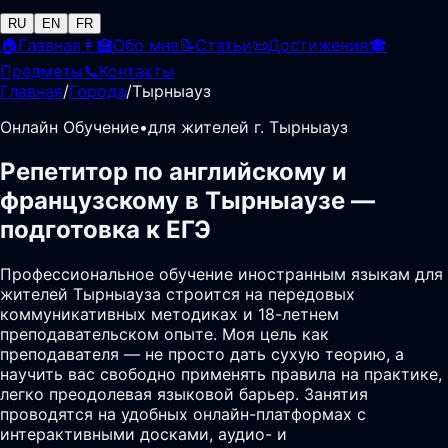
RU
EN
FR
🏠
Главная
👩‍🏫
Обо мне
📝
Статьи
📜
Достижения
🎓
Предметы
📞
Контакты
Главная
/
Города
/
Тырныауз
Онлайн Обучение
•
для жителей г. Тырныауз
Репетитор по английскому и
французскому в Тырныаузе —
подготовка к ЕГЭ
Профессиональное обучение иностранным языкам для
жителей Тырныауза строится на передовых
коммуникативных методиках и 18-летнем
преподавательском опыте. Моя цель как
преподавателя — не просто дать сухую теорию, а
научить вас свободно применять правила на практике,
легко преодолевая языковой барьер. Занятия
проводятся на удобных онлайн-платформах с
интерактивными досками, аудио- и