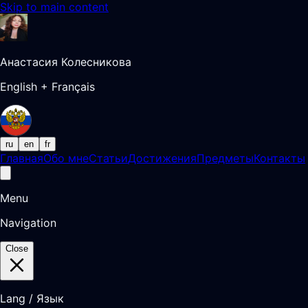
Skip to main content
Анастасия Колесникова
English + Français
ru
en
fr
Главная
Обо мне
Статьи
Достижения
Предметы
Контакты
Menu
Navigation
Close
Lang / Язык