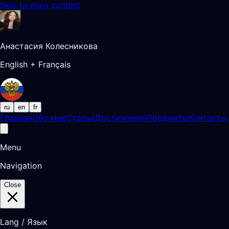
Skip to main content
Анастасия Колесникова
English + Français
ru
en
fr
Главная
Обо мне
Статьи
Достижения
Предметы
Контакты
Menu
Navigation
Close
Lang / Язык