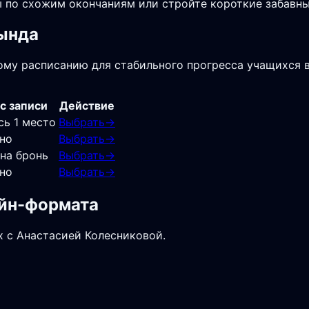
ы по схожим окончаниям или стройте короткие забавн
Тында
ому расписанию для стабильного прогресса учащихся в
с записи
Действие
сь 1 место
Выбрать
→
но
Выбрать
→
 на бронь
Выбрать
→
но
Выбрать
→
айн-формата
х с Анастасией Колесниковой.