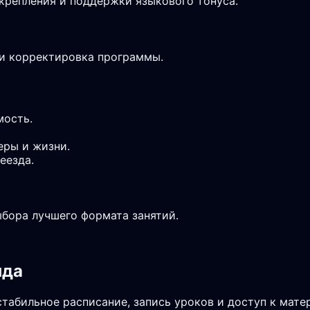
крепления и поддержки языкового тонуса.
 и корректировка программы.
мость.
еры и жизни.
еезда.
ыбора лучшего формата занятий.
нда
стабильное расписание, запись уроков и доступ к мате