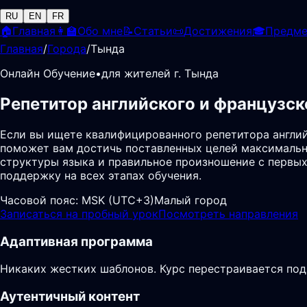
RU
EN
FR
🏠
Главная
👩‍🏫
Обо мне
📝
Статьи
📜
Достижения
🎓
Предм
Главная
/
Города
/
Тында
Онлайн Обучение
•
для жителей г. Тында
Репетитор английского и французск
Если вы ищете квалифицированного репетитора англий
поможет вам достичь поставленных целей максимальн
структуры языка и правильное произношение с первых
поддержку на всех этапах обучения.
Часовой пояс:
MSK (UTC+3)
Малый город
Записаться на пробный урок
Посмотреть направления
Адаптивная программа
Никаких жестких шаблонов. Курс перестраивается под
Аутентичный контент