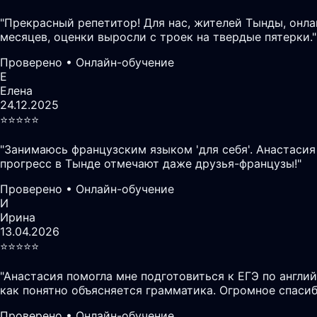
"
Прекрасный репетитор! Для нас, жителей Тынды, онл
месяцев, оценки выросли с троек на твердые пятерки.
"
Проверено • Онлайн-обучение
Е
Елена
24.12.2025
⭐️⭐️⭐️⭐️⭐️
"
Занимаюсь французским языком 'для себя'. Анастасия
прогресс в Тынде отмечают даже друзья-французы!
"
Проверено • Онлайн-обучение
И
Ирина
13.04.2026
⭐️⭐️⭐️⭐️⭐️
"
Анастасия помогла мне подготовиться к ЕГЭ по англий
как понятно объясняется грамматика. Огромное спасиб
Проверено • Онлайн-обучение