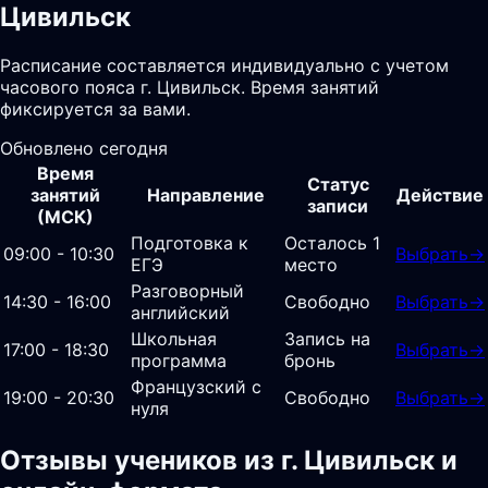
Цивильск
Расписание составляется индивидуально с учетом
часового пояса г. Цивильск. Время занятий
фиксируется за вами.
Обновлено сегодня
Время
Статус
занятий
Направление
Действие
записи
(МСК)
Подготовка к
Осталось 1
09:00 - 10:30
Выбрать
→
ЕГЭ
место
Разговорный
14:30 - 16:00
Свободно
Выбрать
→
английский
Школьная
Запись на
17:00 - 18:30
Выбрать
→
программа
бронь
Французский с
19:00 - 20:30
Свободно
Выбрать
→
нуля
Отзывы учеников из г. Цивильск и