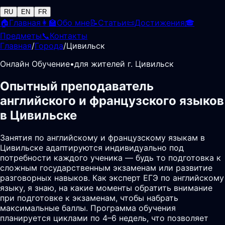
RU
EN
FR
🏠
Главная
👩‍🏫
Обо мне
📝
Статьи
📜
Достижения
🎓
Предметы
📞
Контакты
Главная
/
Города
/
Цивильск
Онлайн Обучение
•
для жителей г. Цивильск
Опытный преподаватель
английского и французского языков
в Цивильске
Занятия по английскому и французскому языкам в
Цивильске адаптируются индивидуально под
потребности каждого ученика — будь то подготовка к
сложным государственным экзаменам или развитие
разговорных навыков. Как эксперт ЕГЭ по английскому
языку, я знаю, на какие моменты обратить внимание
при подготовке к экзаменам, чтобы набрать
максимальные баллы. Программа обучения
планируется циклами по 4–6 недель, что позволяет