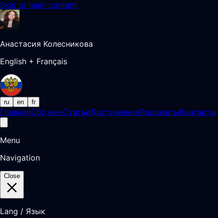
Skip to main content
Анастасия Колесникова
English + Français
ru
en
fr
Главная
Обо мне
Статьи
Достижения
Предметы
Контакты
Menu
Navigation
Close
Lang / Язык