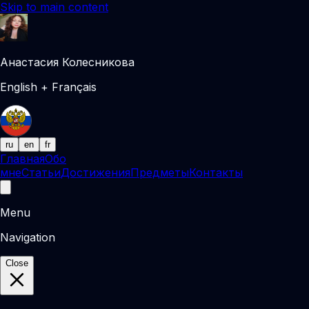
Skip to main content
Анастасия Колесникова
English + Français
ru
en
fr
Главная
Обо
мне
Статьи
Достижения
Предметы
Контакты
Menu
Navigation
Close