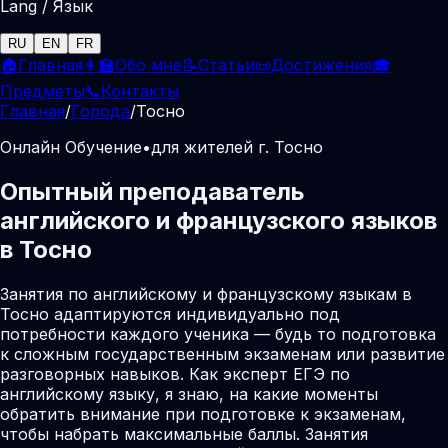
Lang / Язык
RU
EN
FR
🏠
Главная
👩‍🏫
Обо мне
📝
Статьи
📜
Достижения
🎓
Предметы
📞
Контакты
Главная
/
Города
/
Тосно
Онлайн Обучение
•
для жителей г. Тосно
Опытный преподаватель
английского и французского языков
в Тосно
Занятия по английскому и французскому языкам в
Тосно адаптируются индивидуально под
потребности каждого ученика — будь то подготовка
к сложным государственным экзаменам или развитие
разговорных навыков. Как эксперт ЕГЭ по
английскому языку, я знаю, на какие моменты
обратить внимание при подготовке к экзаменам,
чтобы набрать максимальные баллы. Занятия