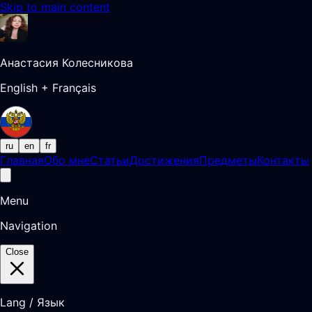
Skip to main content
Анастасия Колесникова
English + Français
ru
en
fr
Главная
Обо мне
Статьи
Достижения
Предметы
Контакты
Menu
Navigation
Close
Lang / Язык