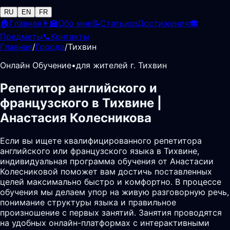
RU
EN
FR
🏠
Главная
👩‍🏫
Обо мне
📝
Статьи
📜
Достижения
🎓
Предметы
📞
Контакты
Главная
/
Города
/
Тихвин
Онлайн Обучение
•
для жителей г. Тихвин
Репетитор английского и
французского в Тихвине |
Анастасия Колесникова
Если вы ищете квалифицированного репетитора
английского или французского языка в Тихвине,
индивидуальная программа обучения от Анастасии
Колесниковой поможет вам достичь поставленных
целей максимально быстро и комфортно. В процессе
обучения мы делаем упор на живую разговорную речь,
понимание структуры языка и правильное
произношение с первых занятий. Занятия проводятся
на удобных онлайн-платформах с интерактивными