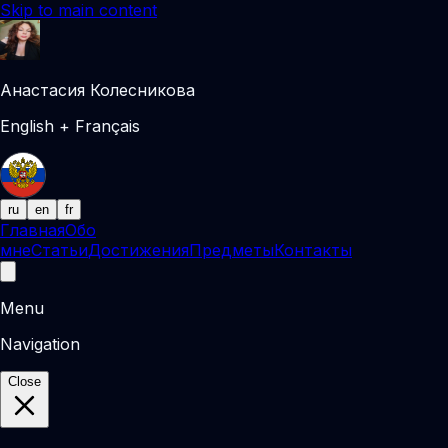
Skip to main content
Анастасия Колесникова
English + Français
ru
en
fr
Главная
Обо
мне
Статьи
Достижения
Предметы
Контакты
Menu
Navigation
Close