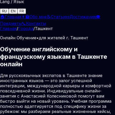
Lang / Язык
RU
EN
FR
🏠
Главная
👩‍🏫
Обо мне
📝
Статьи
📜
Достижения
🎓
Предметы
📞
Контакты
Главная
/
Города
/
Ташкент
Онлайн Обучение
•
для жителей г. Ташкент
Обучение английскому и
французскому языкам в Ташкенте
онлайн
Для русскоязычных экспатов в Ташкенте знание
иностранных языков — это залог успешной
интеграции, международной карьеры и комфортной
повседневной жизни. Индивидуальные онлайн-
занятия с Анастасией Колесниковой помогут вам
быстро выйти на новый уровень. Учебная программа
полностью адаптируется под специфику жизни за
рубежом: мы разбираем реальные жизненные кейсы,