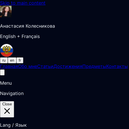
Skip to main content
Анастасия Колесникова
English + Français
ru
en
fr
Главная
Обо мне
Статьи
Достижения
Предметы
Контакты
Menu
Navigation
Close
Lang / Язык