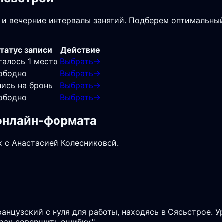
 и вечерние интервалы занятий. Подберем оптимальный
татус записи
Действие
талось 1 место
Выбрать
→
ободно
Выбрать
→
пись на бронь
Выбрать
→
ободно
Выбрать
→
 онлайн-формата
х с Анастасией Колесниковой.
ранцузский с нуля для работы, находясь в Сясьстрое. 
рах совершить ошибку.
"