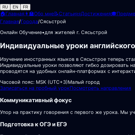
RU
EN
FR
🏠
Главная
👩‍🏫
Обо мне
📝
Статьи
📜
Достижения
🎓
Предм
Главная
/
Города
/
Сясьстрой
Онлайн Обучение
•
для жителей г. Сясьстрой
Индивидуальные уроки английского
Изучение иностранных языков в Сясьстрое теперь ст
Индивидуальные уроки позволяют гибко дозировать на
проводятся на удобных онлайн-платформах с интеракт
Часовой пояс:
MSK (UTC+3)
Малый город
Записаться на пробный урок
Посмотреть направления
Коммуникативный фокус
Упор на практику говорения с первого же урока. Мы у
Подготовка к ОГЭ и ЕГЭ