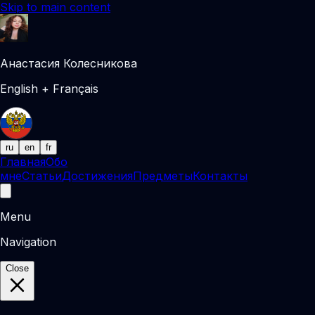
Skip to main content
Анастасия Колесникова
English + Français
ru
en
fr
Главная
Обо
мне
Статьи
Достижения
Предметы
Контакты
Menu
Navigation
Close