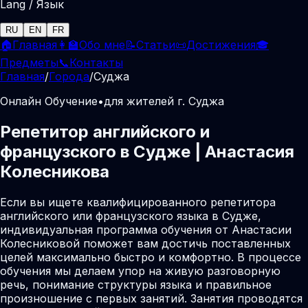
Lang / Язык
RU
EN
FR
🏠
Главная
👩‍🏫
Обо мне
📝
Статьи
📜
Достижения
🎓
Предметы
📞
Контакты
Главная
/
Города
/
Суджа
Онлайн Обучение
•
для жителей г. Суджа
Репетитор английского и
французского в Судже | Анастасия
Колесникова
Если вы ищете квалифицированного репетитора
английского или французского языка в Судже,
индивидуальная программа обучения от Анастасии
Колесниковой поможет вам достичь поставленных
целей максимально быстро и комфортно. В процессе
обучения мы делаем упор на живую разговорную
речь, понимание структуры языка и правильное
произношение с первых занятий. Занятия проводятся