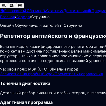
RU
EN
FR
🏠
Главная
👩‍🏫
Обо мне
📝
Статьи
📜
Достижения
🎓
Предм
Главная
/
Города
/
Струнино
Онлайн Обучение
•
для жителей г. Струнино
Репетитор английского и французск
Если вы ищете квалифицированного репетитора англий
поможет вам достичь поставленных целей максимальн
структуры языка и правильное произношение с первых
прогресс и постоянно поддерживать высокий уровень
Часовой пояс:
MSK (UTC+3)
Малый город
Записаться на пробный урок
Посмотреть направления
Точечная диагностика
Детальный разбор сильных и слабых сторон, выявлени
Адаптивная программа