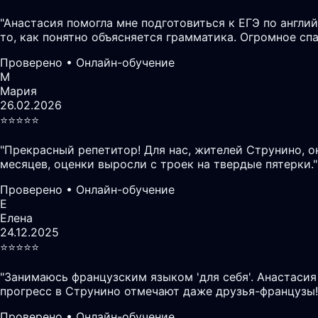
"
Анастасия помогла мне подготовиться к ЕГЭ по англий
то, как понятно объясняется грамматика. Огромное сп
Проверено • Онлайн-обучение
М
Мария
26.02.2026
⭐️⭐️⭐️⭐️⭐️
"
Прекрасный репетитор! Для нас, жителей Струнино, 
месяцев, оценки выросли с троек на твердые пятерки.
"
Проверено • Онлайн-обучение
Е
Елена
24.12.2025
⭐️⭐️⭐️⭐️⭐️
"
Занимаюсь французским языком 'для себя'. Анастасия
прогресс в Струнино отмечают даже друзья-французы!
Проверено • Онлайн-обучение