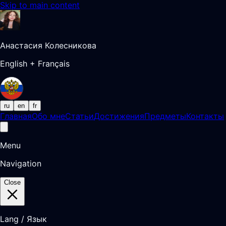
Skip to main content
Анастасия Колесникова
English + Français
ru
en
fr
Главная
Обо мне
Статьи
Достижения
Предметы
Контакты
Menu
Navigation
Close
Lang / Язык