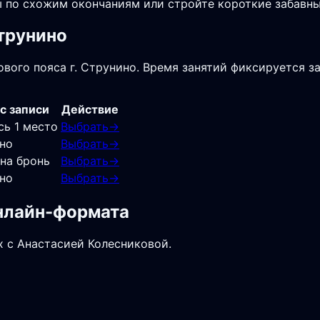
ы по схожим окончаниям или стройте короткие забавн
Струнино
вого пояса г. Струнино. Время занятий фиксируется за
с записи
Действие
сь 1 место
Выбрать
→
но
Выбрать
→
 на бронь
Выбрать
→
но
Выбрать
→
онлайн-формата
х с Анастасией Колесниковой.