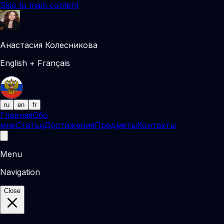
Skip to main content
Анастасия Колесникова
English + Français
ru
en
fr
Главная
Обо
мне
Статьи
Достижения
Предметы
Контакты
Menu
Navigation
Close