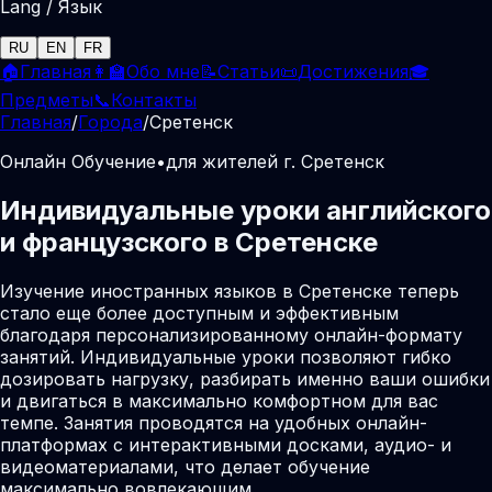
Lang / Язык
RU
EN
FR
🏠
Главная
👩‍🏫
Обо мне
📝
Статьи
📜
Достижения
🎓
Предметы
📞
Контакты
Главная
/
Города
/
Сретенск
Онлайн Обучение
•
для жителей г. Сретенск
Индивидуальные уроки английского
и французского в Сретенске
Изучение иностранных языков в Сретенске теперь
стало еще более доступным и эффективным
благодаря персонализированному онлайн-формату
занятий. Индивидуальные уроки позволяют гибко
дозировать нагрузку, разбирать именно ваши ошибки
и двигаться в максимально комфортном для вас
темпе. Занятия проводятся на удобных онлайн-
платформах с интерактивными досками, аудио- и
видеоматериалами, что делает обучение
максимально вовлекающим.