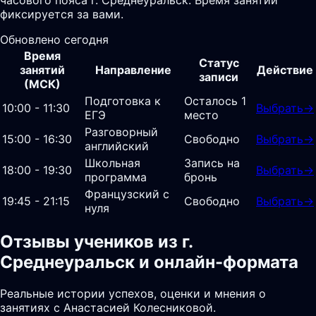
фиксируется за вами.
Обновлено сегодня
Время
Статус
занятий
Направление
Действие
записи
(МСК)
Подготовка к
Осталось 1
10:00 - 11:30
Выбрать
→
ЕГЭ
место
Разговорный
15:00 - 16:30
Свободно
Выбрать
→
английский
Школьная
Запись на
18:00 - 19:30
Выбрать
→
программа
бронь
Французский с
19:45 - 21:15
Свободно
Выбрать
→
нуля
Отзывы учеников из г.
Среднеуральск и онлайн-формата
Реальные истории успехов, оценки и мнения о
занятиях с Анастасией Колесниковой.