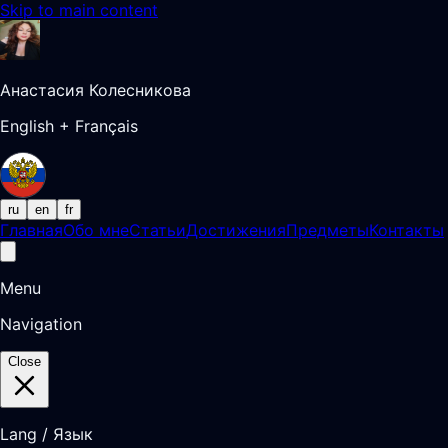
Skip to main content
Анастасия Колесникова
English + Français
ru
en
fr
Главная
Обо мне
Статьи
Достижения
Предметы
Контакты
Menu
Navigation
Close
Lang / Язык