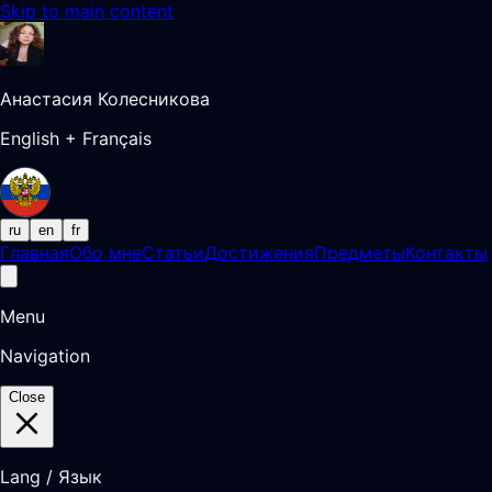
Skip to main content
Анастасия Колесникова
English + Français
ru
en
fr
Главная
Обо мне
Статьи
Достижения
Предметы
Контакты
Menu
Navigation
Close
Lang / Язык