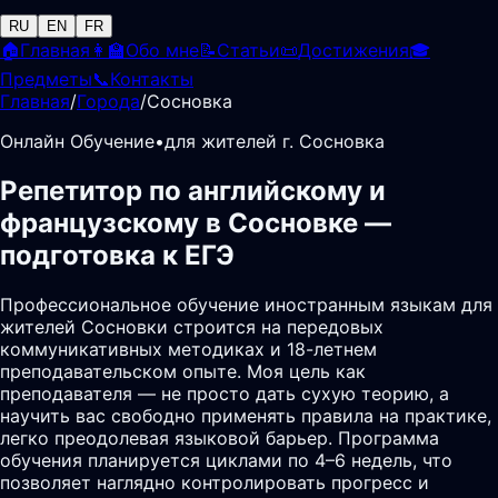
RU
EN
FR
🏠
Главная
👩‍🏫
Обо мне
📝
Статьи
📜
Достижения
🎓
Предметы
📞
Контакты
Главная
/
Города
/
Сосновка
Онлайн Обучение
•
для жителей г. Сосновка
Репетитор по английскому и
французскому в Сосновке —
подготовка к ЕГЭ
Профессиональное обучение иностранным языкам для
жителей Сосновки строится на передовых
коммуникативных методиках и 18-летнем
преподавательском опыте. Моя цель как
преподавателя — не просто дать сухую теорию, а
научить вас свободно применять правила на практике,
легко преодолевая языковой барьер. Программа
обучения планируется циклами по 4–6 недель, что
позволяет наглядно контролировать прогресс и