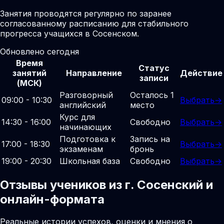
Занятия проводятся регулярно по заранее
согласованному расписанию для стабильного
прогресса учащихся в Сосенском.
Обновлено сегодня
Время
Статус
занятий
Направление
Действие
записи
(МСК)
Разговорный
Осталось 1
09:00 - 10:30
Выбрать
→
английский
место
Курс для
14:30 - 16:00
Свободно
Выбрать
→
начинающих
Подготовка к
Запись на
17:00 - 18:30
Выбрать
→
экзаменам
бронь
19:00 - 20:30
Школьная база
Свободно
Выбрать
→
Отзывы учеников из г. Сосенский и
онлайн-формата
Реальные истории успехов, оценки и мнения о