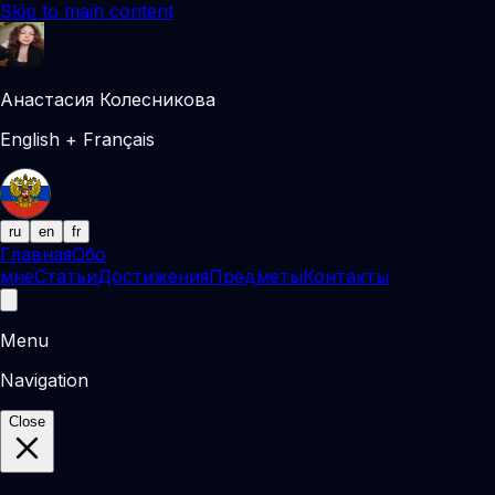
Skip to main content
Анастасия Колесникова
English + Français
ru
en
fr
Главная
Обо
мне
Статьи
Достижения
Предметы
Контакты
Menu
Navigation
Close