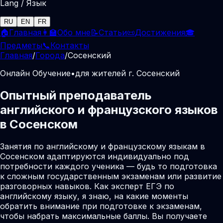
Lang / Язык
RU
EN
FR
🏠
Главная
👩‍🏫
Обо мне
📝
Статьи
📜
Достижения
🎓
Предметы
📞
Контакты
Главная
/
Города
/
Сосенский
Онлайн Обучение
•
для жителей г. Сосенский
Опытный преподаватель
английского и французского языков
в Сосенском
Занятия по английскому и французскому языкам в
Сосенском адаптируются индивидуально под
потребности каждого ученика — будь то подготовка
к сложным государственным экзаменам или развитие
разговорных навыков. Как эксперт ЕГЭ по
английскому языку, я знаю, на какие моменты
обратить внимание при подготовке к экзаменам,
чтобы набрать максимальные баллы. Вы получаете