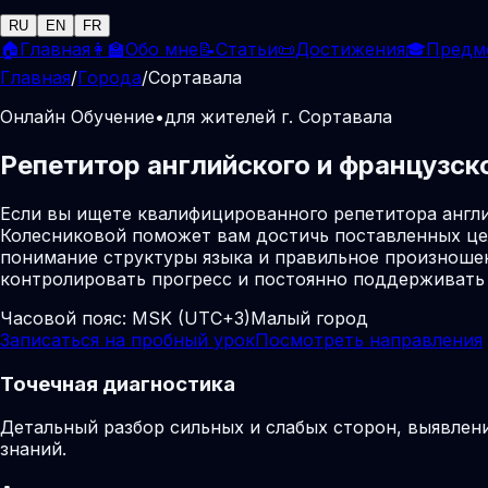
RU
EN
FR
🏠
Главная
👩‍🏫
Обо мне
📝
Статьи
📜
Достижения
🎓
Предм
Главная
/
Города
/
Сортавала
Онлайн Обучение
•
для жителей г. Сортавала
Репетитор английского и французск
Если вы ищете квалифицированного репетитора англи
Колесниковой поможет вам достичь поставленных це
понимание структуры языка и правильное произношен
контролировать прогресс и постоянно поддерживать
Часовой пояс:
MSK (UTC+3)
Малый город
Записаться на пробный урок
Посмотреть направления
Точечная диагностика
Детальный разбор сильных и слабых сторон, выявлен
знаний.