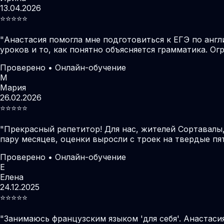
13.04.2026
⭐️⭐️⭐️⭐️⭐️
"
Анастасия помогла мне подготовиться к ЕГЭ по англ
уроков и то, как понятно объясняется грамматика. О
Проверено • Онлайн-обучение
М
Мария
26.02.2026
⭐️⭐️⭐️⭐️⭐️
"
Прекрасный репетитор! Для нас, жителей Сортавалы
пару месяцев, оценки выросли с троек на твердые пя
Проверено • Онлайн-обучение
Е
Елена
24.12.2025
⭐️⭐️⭐️⭐️⭐️
"
Занимаюсь французским языком 'для себя'. Анастаси