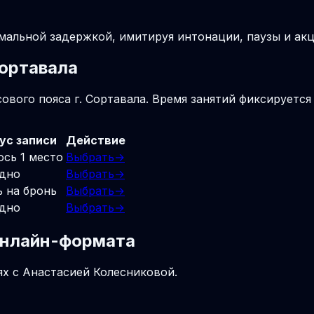
мальной задержкой, имитируя интонации, паузы и акц
Сортавала
вого пояса г. Сортавала. Время занятий фиксируется 
ус записи
Действие
ось 1 место
Выбрать
→
дно
Выбрать
→
ь на бронь
Выбрать
→
дно
Выбрать
→
 онлайн-формата
ях с Анастасией Колесниковой.