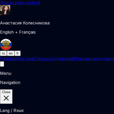
Skip to main content
Анастасия Колесникова
English + Français
ru
en
fr
Главная
Обо мне
Статьи
Достижения
Предметы
Контакт
Menu
Navigation
Close
Lang / Язык