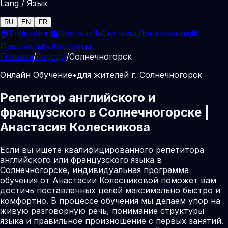
Lang / Язык
RU
EN
FR
🏠
Главная
👩‍🏫
Обо мне
📝
Статьи
📜
Достижения
🎓
Предметы
📞
Контакты
Главная
/
Города
/
Солнечногорск
Онлайн Обучение
•
для жителей г. Солнечногорск
Репетитор английского и
французского в Солнечногорске |
Анастасия Колесникова
Если вы ищете квалифицированного репетитора
английского или французского языка в
Солнечногорске, индивидуальная программа
обучения от Анастасии Колесниковой поможет вам
достичь поставленных целей максимально быстро и
комфортно. В процессе обучения мы делаем упор на
живую разговорную речь, понимание структуры
языка и правильное произношение с первых занятий.