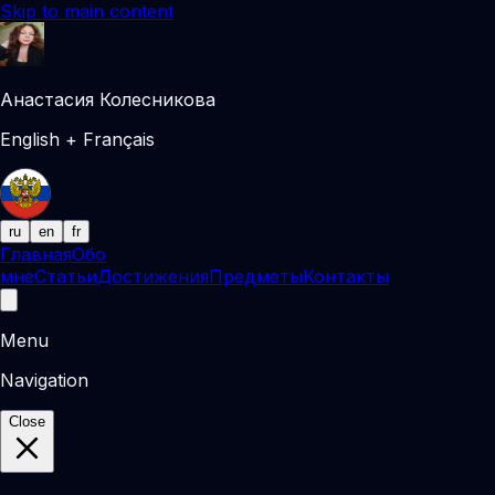
Skip to main content
Анастасия Колесникова
English + Français
ru
en
fr
Главная
Обо
мне
Статьи
Достижения
Предметы
Контакты
Menu
Navigation
Close