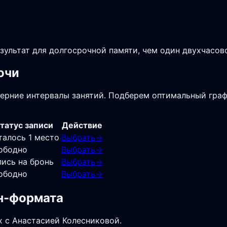
зультат для долгосрочной памяти, чем один двухчасов
очи
черние интервалы занятий. Подберем оптимальный граф
татус записи
Действие
талось 1 место
Выбрать
→
ободно
Выбрать
→
пись на бронь
Выбрать
→
ободно
Выбрать
→
йн-формата
х с Анастасией Колесниковой.