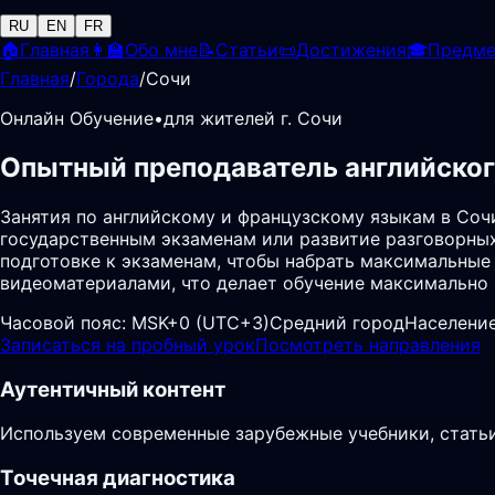
RU
EN
FR
🏠
Главная
👩‍🏫
Обо мне
📝
Статьи
📜
Достижения
🎓
Предм
Главная
/
Города
/
Сочи
Онлайн Обучение
•
для жителей г. Сочи
Опытный преподаватель английског
Занятия по английскому и французскому языкам в Соч
государственным экзаменам или развитие разговорных 
подготовке к экзаменам, чтобы набрать максимальные
видеоматериалами, что делает обучение максимально
Часовой пояс:
MSK+0 (UTC+3)
Средний город
Население
Записаться на пробный урок
Посмотреть направления
Аутентичный контент
Используем современные зарубежные учебники, статьи
Точечная диагностика