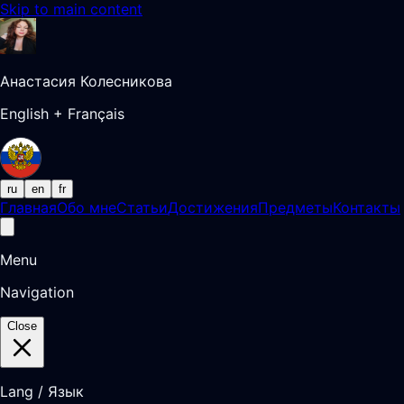
Skip to main content
Анастасия Колесникова
English + Français
ru
en
fr
Главная
Обо мне
Статьи
Достижения
Предметы
Контакты
Menu
Navigation
Close
Lang / Язык