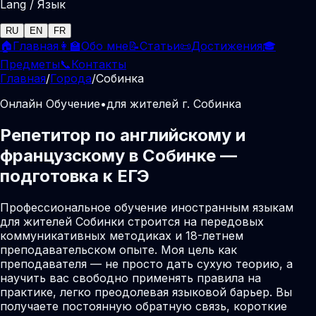
Lang / Язык
RU
EN
FR
🏠
Главная
👩‍🏫
Обо мне
📝
Статьи
📜
Достижения
🎓
Предметы
📞
Контакты
Главная
/
Города
/
Собинка
Онлайн Обучение
•
для жителей г. Собинка
Репетитор по английскому и
французскому в Собинке —
подготовка к ЕГЭ
Профессиональное обучение иностранным языкам
для жителей Собинки строится на передовых
коммуникативных методиках и 18-летнем
преподавательском опыте. Моя цель как
преподавателя — не просто дать сухую теорию, а
научить вас свободно применять правила на
практике, легко преодолевая языковой барьер. Вы
получаете постоянную обратную связь, короткие