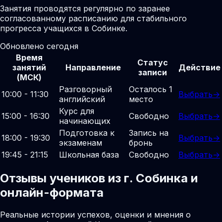
Занятия проводятся регулярно по заранее
согласованному расписанию для стабильного
прогресса учащихся в Собинке.
Обновлено сегодня
Время
Статус
занятий
Направление
Действие
записи
(МСК)
Разговорный
Осталось 1
10:00 - 11:30
Выбрать
→
английский
место
Курс для
15:00 - 16:30
Свободно
Выбрать
→
начинающих
Подготовка к
Запись на
18:00 - 19:30
Выбрать
→
экзаменам
бронь
19:45 - 21:15
Школьная база
Свободно
Выбрать
→
Отзывы учеников из г. Собинка и
онлайн-формата
Реальные истории успехов, оценки и мнения о