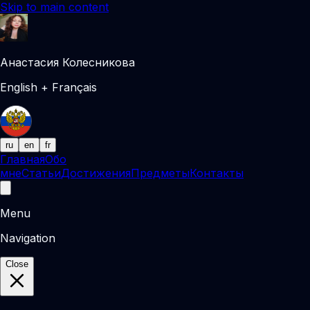
Skip to main content
Анастасия Колесникова
English + Français
ru
en
fr
Главная
Обо
мне
Статьи
Достижения
Предметы
Контакты
Menu
Navigation
Close