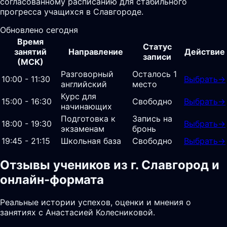
согласованному расписанию для стабильного
прогресса учащихся в Славгороде.
Обновлено сегодня
Время
Статус
занятий
Направление
Действие
записи
(МСК)
Разговорный
Осталось 1
10:00 - 11:30
Выбрать
→
английский
место
Курс для
15:00 - 16:30
Свободно
Выбрать
→
начинающих
Подготовка к
Запись на
18:00 - 19:30
Выбрать
→
экзаменам
бронь
19:45 - 21:15
Школьная база
Свободно
Выбрать
→
Отзывы учеников из г. Славгород и
онлайн-формата
Реальные истории успехов, оценки и мнения о
занятиях с Анастасией Колесниковой.