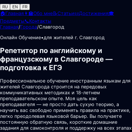
RU
EN
FR
🏠
Главная
👩‍🏫
Обо мне
📝
Статьи
📜
Достижения
🎓
Предметы
📞
Контакты
Главная
/
Города
/
Славгород
Онлайн Обучение
•
для жителей г. Славгород
Репетитор по английскому и
французскому в Славгороде —
подготовка к ЕГЭ
Профессиональное обучение иностранным языкам для
жителей Славгорода строится на передовых
коммуникативных методиках и 18-летнем
преподавательском опыте. Моя цель как
преподавателя — не просто дать сухую теорию, а
научить вас свободно применять правила на практике,
легко преодолевая языковой барьер. Вы получаете
постоянную обратную связь, короткие домашние
задания для самоконтроля и поддержку на всех этапах