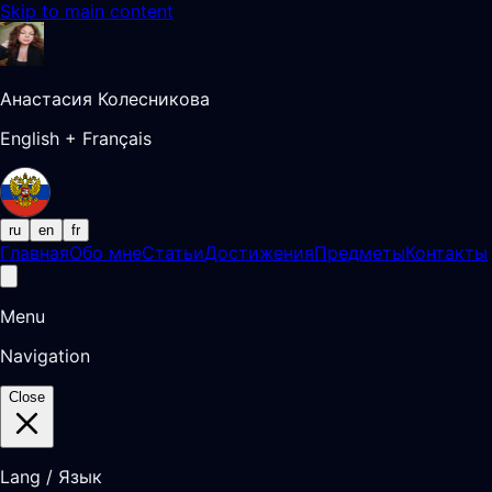
Skip to main content
Анастасия Колесникова
English + Français
ru
en
fr
Главная
Обо мне
Статьи
Достижения
Предметы
Контакты
Menu
Navigation
Close
Lang / Язык