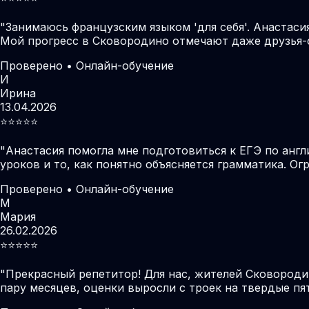
"
Занимаюсь французским языком 'для себя'. Анастаси
Мой прогресс в Сковородино отмечают даже друзья-
Проверено • Онлайн-обучение
И
Ирина
13.04.2026
⭐️⭐️⭐️⭐️⭐️
"
Анастасия помогла мне подготовиться к ЕГЭ по англ
уроков и то, как понятно объясняется грамматика. О
Проверено • Онлайн-обучение
М
Мария
26.02.2026
⭐️⭐️⭐️⭐️⭐️
"
Прекрасный репетитор! Для нас, жителей Сковороди
пару месяцев, оценки выросли с троек на твердые пя