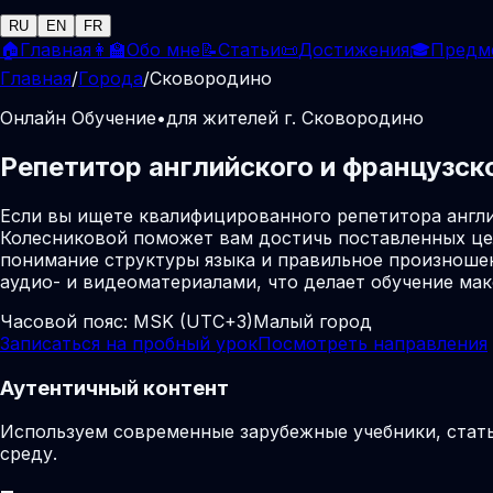
RU
EN
FR
🏠
Главная
👩‍🏫
Обо мне
📝
Статьи
📜
Достижения
🎓
Предм
Главная
/
Города
/
Сковородино
Онлайн Обучение
•
для жителей г. Сковородино
Репетитор английского и французск
Если вы ищете квалифицированного репетитора англи
Колесниковой поможет вам достичь поставленных це
понимание структуры языка и правильное произношен
аудио- и видеоматериалами, что делает обучение м
Часовой пояс:
MSK (UTC+3)
Малый город
Записаться на пробный урок
Посмотреть направления
Аутентичный контент
Используем современные зарубежные учебники, стат
среду.