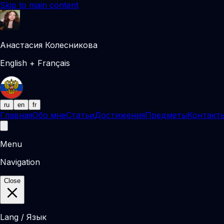
Skip to main content
Анастасия Колесникова
English + Français
ru
en
fr
Главная
Обо мне
Статьи
Достижения
Предметы
Контакт
Menu
Navigation
Close
Lang / Язык