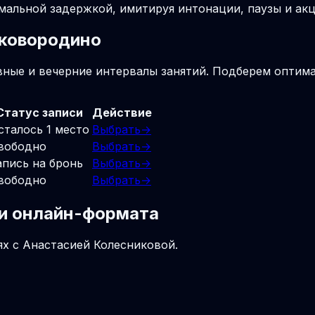
мальной задержкой, имитируя интонации, паузы и акц
Сковородино
вные и вечерние интервалы занятий. Подберем оптима
Статус записи
Действие
сталось 1 место
Выбрать
→
вободно
Выбрать
→
апись на бронь
Выбрать
→
вободно
Выбрать
→
 и онлайн-формата
ях с Анастасией Колесниковой.