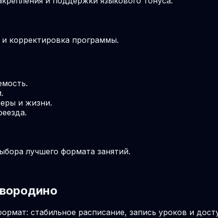
крепления и поддержки языкового тонуса.
м и корректировка программы.
емость.
.
еры и жизни.
реезда.
выбора лучшего формата занятий.
овородино
ормат: стабильное расписание, запись уроков и дост