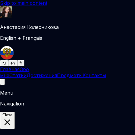
Skip to main content
Анастасия Колесникова
English + Français
ru
en
fr
Главная
Обо
мне
Статьи
Достижения
Предметы
Контакты
Menu
Navigation
Close