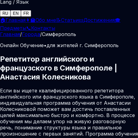
Lang / Язык
RU
EN
FR
🏠
Главная
👩‍🏫
Обо мне
📝
Статьи
📜
Достижения
🎓
Предметы
📞
Контакты
Главная
/
Города
/
Симферополь
Онлайн Обучение
•
для жителей г. Симферополь
Репетитор английского и
французского в Симферополе |
Анастасия Колесникова
Если вы ищете квалифицированного репетитора
английского или французского языка в Симферополе,
индивидуальная программа обучения от Анастасии
Колесниковой поможет вам достичь поставленных
целей максимально быстро и комфортно. В процессе
обучения мы делаем упор на живую разговорную
речь, понимание структуры языка и правильное
произношение с первых занятий. Программа обучения