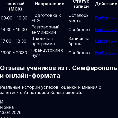
Статус
занятий
Направление
Действие
записи
(МСК)
Подготовка к
Осталось 1
09:00 - 10:30
Выбрать
→
ЕГЭ
место
Разговорный
14:30 - 16:00
Свободно
Выбрать
→
английский
Школьная
Запись на
17:00 - 18:30
Выбрать
→
программа
бронь
Французский с
19:00 - 20:30
Свободно
Выбрать
→
нуля
Отзывы учеников из г. Симферополь
и онлайн-формата
Реальные истории успехов, оценки и мнения о
занятиях с Анастасией Колесниковой.
И
Ирина
13.04.2026
⭐️⭐️⭐️⭐️⭐️