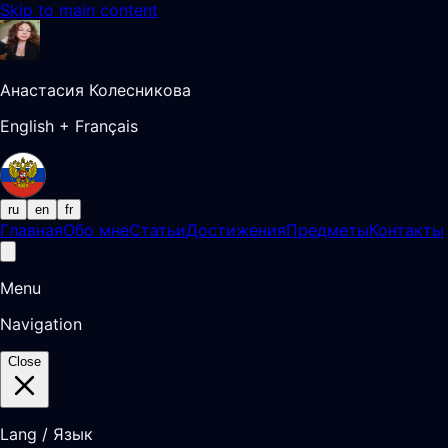
Skip to main content
Анастасия Колесникова
English + Français
ru
en
fr
Главная
Обо мне
Статьи
Достижения
Предметы
Контакты
Menu
Navigation
Close
Lang / Язык