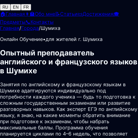
RU
EN
FR
🏠
Главная
👩‍🏫
Обо мне
📝
Статьи
📜
Достижения
🎓
Предметы
📞
Контакты
Главная
/
Города
/
Шумиха
Онлайн Обучение
•
для жителей г. Шумиха
Опытный преподаватель
английского и французского языков
в Шумихе
Занятия по английскому и французскому языкам в
Шумихе адаптируются индивидуально под
потребности каждого ученика — будь то подготовка к
сложным государственным экзаменам или развитие
разговорных навыков. Как эксперт ЕГЭ по английскому
языку, я знаю, на какие моменты обратить внимание
при подготовке к экзаменам, чтобы набрать
максимальные баллы. Программа обучения
планируется циклами по 4–6 недель, что позволяет