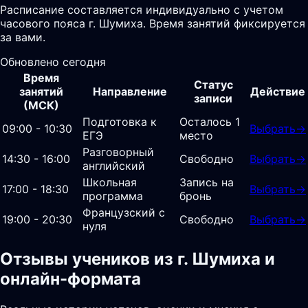
Расписание составляется индивидуально с учетом
часового пояса г. Шумиха. Время занятий фиксируется
за вами.
Обновлено сегодня
Время
Статус
занятий
Направление
Действие
записи
(МСК)
Подготовка к
Осталось 1
09:00 - 10:30
Выбрать
→
ЕГЭ
место
Разговорный
14:30 - 16:00
Свободно
Выбрать
→
английский
Школьная
Запись на
17:00 - 18:30
Выбрать
→
программа
бронь
Французский с
19:00 - 20:30
Свободно
Выбрать
→
нуля
Отзывы учеников из г. Шумиха и
онлайн-формата