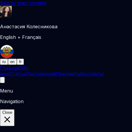
Skip to main content
Анастасия Колесникова
English + Français
ru
en
fr
Главная
Обо
мне
Статьи
Достижения
Предметы
Контакты
Menu
Navigation
Close