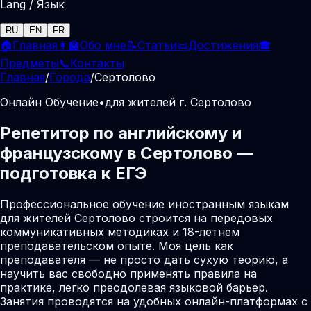
Lang / Язык
RU
EN
FR
🏠
Главная
👩‍🏫
Обо мне
📝
Статьи
📜
Достижения
🎓
Предметы
📞
Контакты
Главная
/
Города
/
Сертолово
Онлайн Обучение
•
для жителей г. Сертолово
Репетитор по английскому и
французскому в Сертолово —
подготовка к ЕГЭ
Профессиональное обучение иностранным языкам
для жителей Сертолово строится на передовых
коммуникативных методиках и 18-летнем
преподавательском опыте. Моя цель как
преподавателя — не просто дать сухую теорию, а
научить вас свободно применять правила на
практике, легко преодолевая языковой барьер.
Занятия проводятся на удобных онлайн-платформах с