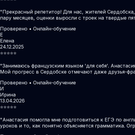
"
Прекрасный репетитор! Для нас, жителей Сердобска
пару месяцев, оценки выросли с троек на твердые пя
Проверено • Онлайн-обучение
Е
Елена
24.12.2025
⭐️⭐️⭐️⭐️⭐️
"
Занимаюсь французским языком 'для себя'. Анастаси
Мой прогресс в Сердобске отмечают даже друзья-фр
Проверено • Онлайн-обучение
И
Ирина
13.04.2026
⭐️⭐️⭐️⭐️⭐️
"
Анастасия помогла мне подготовиться к ЕГЭ по англ
уроков и то, как понятно объясняется грамматика. О