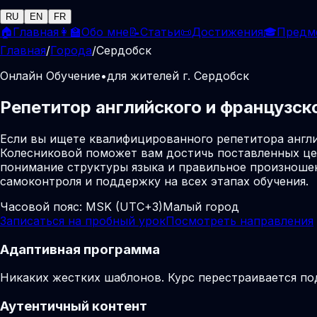
RU
EN
FR
🏠
Главная
👩‍🏫
Обо мне
📝
Статьи
📜
Достижения
🎓
Предм
Главная
/
Города
/
Сердобск
Онлайн Обучение
•
для жителей г. Сердобск
Репетитор английского и французск
Если вы ищете квалифицированного репетитора англи
Колесниковой поможет вам достичь поставленных це
понимание структуры языка и правильное произношен
самоконтроля и поддержку на всех этапах обучения.
Часовой пояс:
MSK (UTC+3)
Малый город
Записаться на пробный урок
Посмотреть направления
Адаптивная программа
Никаких жестких шаблонов. Курс перестраивается по
Аутентичный контент