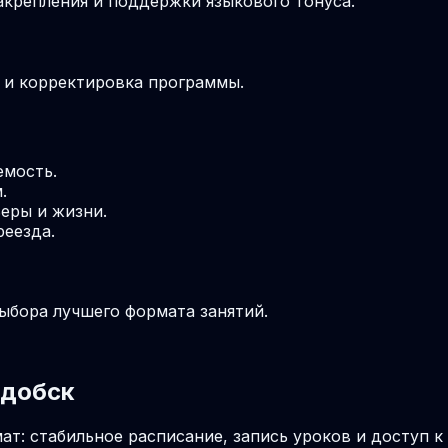
крепления и поддержки языкового тонуса.
м и корректировка программы.
емость.
.
еры и жизни.
реезда.
выбора лучшего формата занятий.
рдобск
ат: стабильное расписание, запись уроков и доступ 