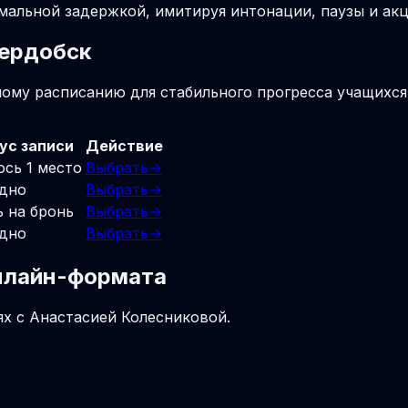
мальной задержкой, имитируя интонации, паузы и акц
Сердобск
ному расписанию для стабильного прогресса учащихся
ус записи
Действие
ось 1 место
Выбрать
→
дно
Выбрать
→
ь на бронь
Выбрать
→
дно
Выбрать
→
онлайн-формата
ях с Анастасией Колесниковой.