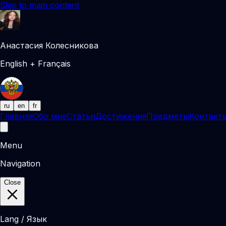
Skip to main content
Анастасия Колесникова
English + Français
ru
en
fr
Главная
Обо мне
Статьи
Достижения
Предметы
Контакт
Menu
Navigation
Close
Lang / Язык