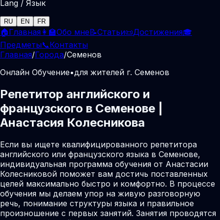
Lang / Язык
RU
EN
FR
🏠
Главная
👩‍🏫
Обо мне
📝
Статьи
📜
Достижения
🎓
Предметы
📞
Контакты
Главная
/
Города
/
Семенов
Онлайн Обучение
•
для жителей г. Семенов
Репетитор английского и
французского в Семенове |
Анастасия Колесникова
Если вы ищете квалифицированного репетитора
английского или французского языка в Семенове,
индивидуальная программа обучения от Анастасии
Колесниковой поможет вам достичь поставленных
целей максимально быстро и комфортно. В процессе
обучения мы делаем упор на живую разговорную
речь, понимание структуры языка и правильное
произношение с первых занятий. Занятия проводятся