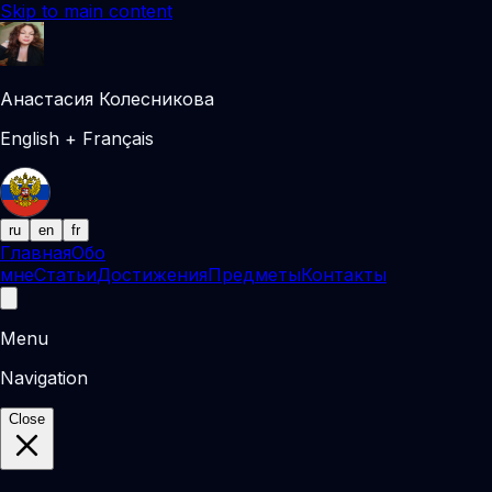
Skip to main content
Анастасия Колесникова
English + Français
ru
en
fr
Главная
Обо
мне
Статьи
Достижения
Предметы
Контакты
Menu
Navigation
Close