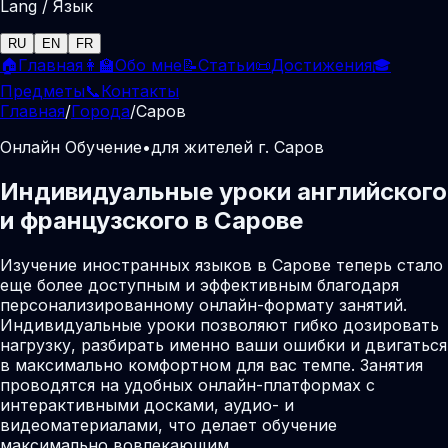
Lang / Язык
RU
EN
FR
🏠
Главная
👩‍🏫
Обо мне
📝
Статьи
📜
Достижения
🎓
Предметы
📞
Контакты
Главная
/
Города
/
Саров
Онлайн Обучение
•
для жителей г. Саров
Индивидуальные уроки английского
и французского в Сарове
Изучение иностранных языков в Сарове теперь стало
еще более доступным и эффективным благодаря
персонализированному онлайн-формату занятий.
Индивидуальные уроки позволяют гибко дозировать
нагрузку, разбирать именно ваши ошибки и двигаться
в максимально комфортном для вас темпе. Занятия
проводятся на удобных онлайн-платформах с
интерактивными досками, аудио- и
видеоматериалами, что делает обучение
максимально вовлекающим.