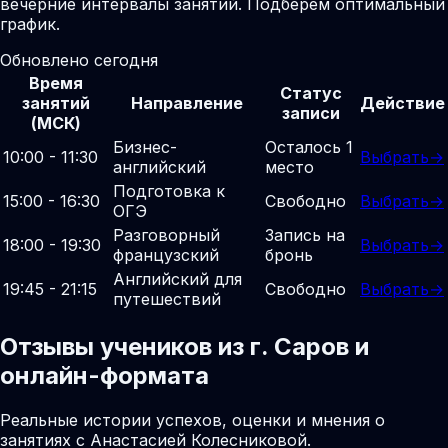
вечерние интервалы занятий. Подберем оптимальный
график.
Обновлено сегодня
Время
Статус
занятий
Направление
Действие
записи
(МСК)
Бизнес-
Осталось 1
10:00 - 11:30
Выбрать
→
английский
место
Подготовка к
15:00 - 16:30
Свободно
Выбрать
→
ОГЭ
Разговорный
Запись на
18:00 - 19:30
Выбрать
→
французский
бронь
Английский для
19:45 - 21:15
Свободно
Выбрать
→
путешествий
Отзывы учеников из г. Саров и
онлайн-формата
Реальные истории успехов, оценки и мнения о
занятиях с Анастасией Колесниковой.