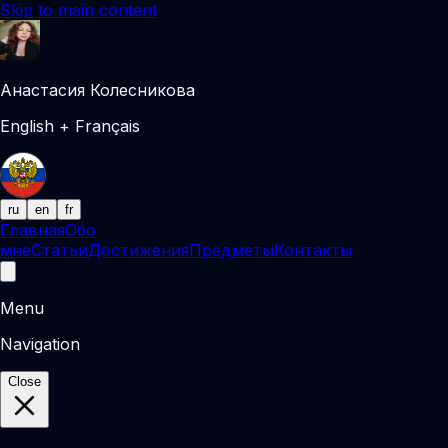
Skip to main content
Анастасия Колесникова
English + Français
ru
en
fr
Главная
Обо
мне
Статьи
Достижения
Предметы
Контакты
Menu
Navigation
Close