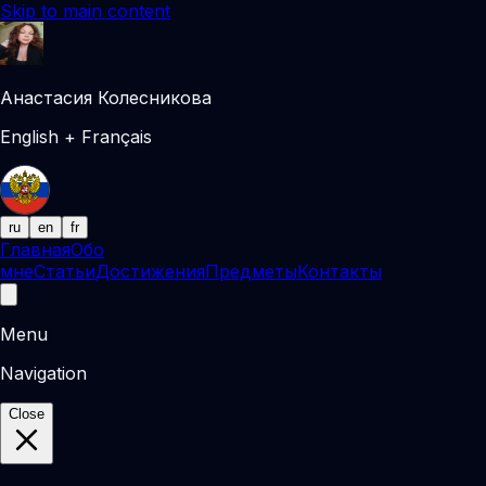
Skip to main content
Анастасия Колесникова
English + Français
ru
en
fr
Главная
Обо
мне
Статьи
Достижения
Предметы
Контакты
Menu
Navigation
Close