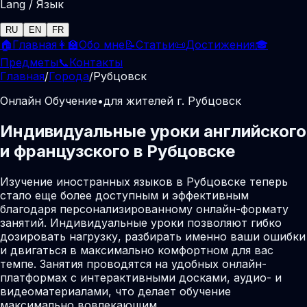
Lang / Язык
RU
EN
FR
🏠
Главная
👩‍🏫
Обо мне
📝
Статьи
📜
Достижения
🎓
Предметы
📞
Контакты
Главная
/
Города
/
Рубцовск
Онлайн Обучение
•
для жителей г. Рубцовск
Индивидуальные уроки английского
и французского в Рубцовске
Изучение иностранных языков в Рубцовске теперь
стало еще более доступным и эффективным
благодаря персонализированному онлайн-формату
занятий. Индивидуальные уроки позволяют гибко
дозировать нагрузку, разбирать именно ваши ошибки
и двигаться в максимально комфортном для вас
темпе. Занятия проводятся на удобных онлайн-
платформах с интерактивными досками, аудио- и
видеоматериалами, что делает обучение
максимально вовлекающим.