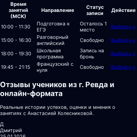
Время
Статус
занятий
Направление
Действие
записи
(МСК)
Подготовка к
Осталось 1
10:00 - 11:30
Выбрать
→
ЕГЭ
место
Разговорный
15:00 - 16:30
Свободно
Выбрать
→
английский
Школьная
Запись на
18:00 - 19:30
Выбрать
→
программа
бронь
Французский с
19:45 - 21:15
Свободно
Выбрать
→
нуля
Отзывы учеников из г. Ревда и
онлайн-формата
Реальные истории успехов, оценки и мнения о
занятиях с Анастасией Колесниковой.
Д
Дмитрий
25.01.2026