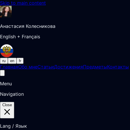
Skip to main content
Анастасия Колесникова
English + Français
ru
en
fr
Главная
Обо мне
Статьи
Достижения
Предметы
Контакты
Menu
Navigation
Close
Lang / Язык