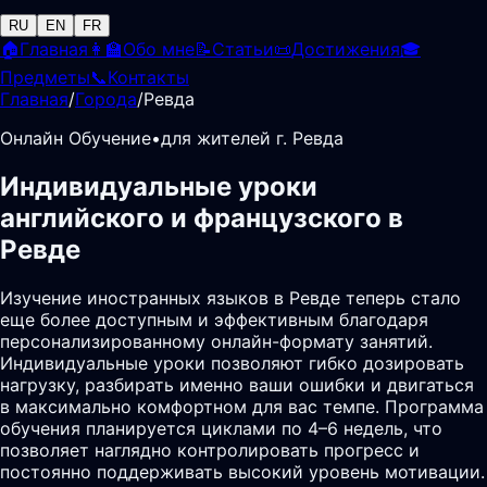
RU
EN
FR
🏠
Главная
👩‍🏫
Обо мне
📝
Статьи
📜
Достижения
🎓
Предметы
📞
Контакты
Главная
/
Города
/
Ревда
Онлайн Обучение
•
для жителей г. Ревда
Индивидуальные уроки
английского и французского в
Ревде
Изучение иностранных языков в Ревде теперь стало
еще более доступным и эффективным благодаря
персонализированному онлайн-формату занятий.
Индивидуальные уроки позволяют гибко дозировать
нагрузку, разбирать именно ваши ошибки и двигаться
в максимально комфортном для вас темпе. Программа
обучения планируется циклами по 4–6 недель, что
позволяет наглядно контролировать прогресс и
постоянно поддерживать высокий уровень мотивации.