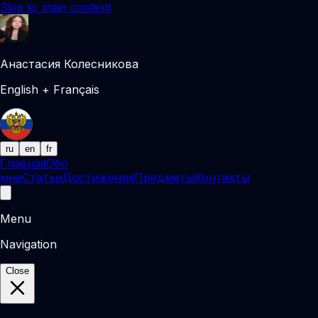
Skip to main content
Анастасия Колесникова
English + Français
ru
en
fr
Главная
Обо
мне
Статьи
Достижения
Предметы
Контакты
Menu
Navigation
Close