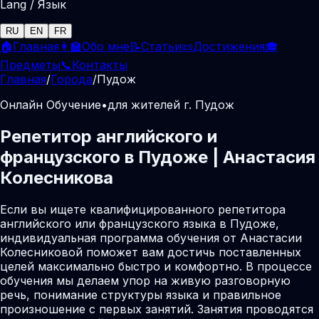
Lang / Язык
RU
EN
FR
🏠
Главная
👩‍🏫
Обо мне
📝
Статьи
📜
Достижения
🎓
Предметы
📞
Контакты
Главная
/
Города
/
Пудож
Онлайн Обучение
•
для жителей г. Пудож
Репетитор английского и
французского в Пудоже | Анастасия
Колесникова
Если вы ищете квалифицированного репетитора
английского или французского языка в Пудоже,
индивидуальная программа обучения от Анастасии
Колесниковой поможет вам достичь поставленных
целей максимально быстро и комфортно. В процессе
обучения мы делаем упор на живую разговорную
речь, понимание структуры языка и правильное
произношение с первых занятий. Занятия проводятся