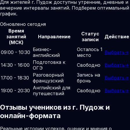
Для жителей г. Пудож доступны утренние, дневные и
вечерние интервалы занятий. Подберем оптимальный
график.
Обновлено сегодня
Время
Статус
занятий
Направление
Действие
записи
(МСК)
Бизнес-
Осталось 1
09:00 - 10:30
Выбрать
→
английский
место
Подготовка к
14:30 - 16:00
Свободно
Выбрать
→
ОГЭ
Разговорный
Запись на
17:00 - 18:30
Выбрать
→
французский
бронь
Английский для
19:00 - 20:30
Свободно
Выбрать
→
путешествий
Отзывы учеников из г. Пудож и
онлайн-формата
Реальные истории успехов, оценки и мнения о