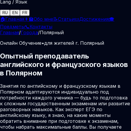
Lang / Язык
RU
EN
FR
🏠
Главная
👩‍🏫
Обо мне
📝
Статьи
📜
Достижения
🎓
Предметы
📞
Контакты
Главная
/
Города
/
Полярный
Онлайн Обучение
•
для жителей г. Полярный
Опытный преподаватель
английского и французского языков
в Полярном
Занятия по английскому и французскому языкам в
Полярном адаптируются индивидуально под
потребности каждого ученика — будь то подготовка
к сложным государственным экзаменам или развитие
разговорных навыков. Как эксперт ЕГЭ по
английскому языку, я знаю, на какие моменты
обратить внимание при подготовке к экзаменам,
чтобы набрать максимальные баллы. Вы получаете