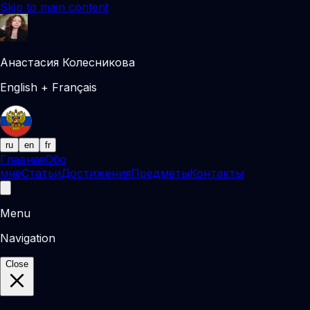
Skip to main content
Анастасия Колесникова
English + Français
ru
en
fr
Главная
Обо
мне
Статьи
Достижения
Предметы
Контакты
Menu
Navigation
Close