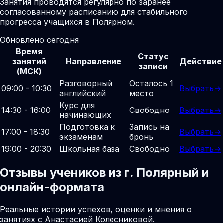
Занятия проводятся регулярно по заранее
согласованному расписанию для стабильного
прогресса учащихся в Полярном.
Обновлено сегодня
Время
Статус
занятий
Направление
Действие
записи
(МСК)
Разговорный
Осталось 1
09:00 - 10:30
Выбрать
→
английский
место
Курс для
14:30 - 16:00
Свободно
Выбрать
→
начинающих
Подготовка к
Запись на
17:00 - 18:30
Выбрать
→
экзаменам
бронь
19:00 - 20:30
Школьная база
Свободно
Выбрать
→
Отзывы учеников из г. Полярный и
онлайн-формата
Реальные истории успехов, оценки и мнения о
занятиях с Анастасией Колесниковой.