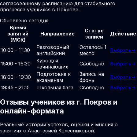
согласованному расписанию для стабильного
прогресса учащихся в Покрове.
Обновлено сегодня
Время
Статус
занятий
Направление
Действие
записи
(МСК)
Разговорный
Осталось 1
10:00 - 11:30
Выбрать
→
английский
место
Курс для
15:00 - 16:30
Свободно
Выбрать
→
начинающих
Подготовка к
Запись на
18:00 - 19:30
Выбрать
→
экзаменам
бронь
19:45 - 21:15
Школьная база
Свободно
Выбрать
→
Отзывы учеников из г. Покров и
онлайн-формата
Реальные истории успехов, оценки и мнения о
занятиях с Анастасией Колесниковой.