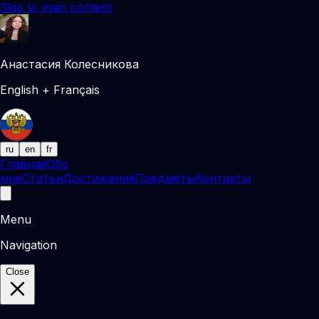
Skip to main content
Анастасия Колесникова
English + Français
ru
en
fr
Главная
Обо
мне
Статьи
Достижения
Предметы
Контакты
Menu
Navigation
Close