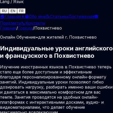
Lang / Язык
RU
EN
FR
🏠
Главная
👩‍🏫
Обо мне
📝
Статьи
📜
Достижения
🎓
Предметы
📞
Контакты
Главная
/
Города
/
Похвистнево
Онлайн Обучение
•
для жителей г. Похвистнево
Индивидуальные уроки английского
и французского в Похвистнево
Изучение иностранных языков в Похвистнево теперь
стало еще более доступным и эффективным
благодаря персонализированному онлайн-формату
занятий. Индивидуальные уроки позволяют гибко
дозировать нагрузку, разбирать именно ваши ошибки
и двигаться в максимально комфортном для вас
темпе. Занятия проводятся на удобных онлайн-
платформах с интерактивными досками, аудио- и
видеоматериалами, что делает обучение
максимально вовлекающим.