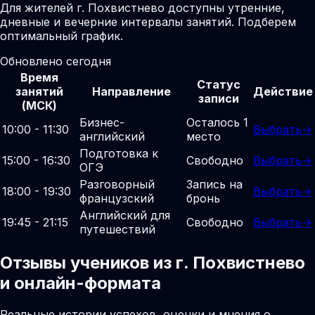
Для жителей г. Похвистнево доступны утренние,
дневные и вечерние интервалы занятий. Подберем
оптимальный график.
Обновлено сегодня
Время
Статус
занятий
Направление
Действие
записи
(МСК)
Бизнес-
Осталось 1
10:00 - 11:30
Выбрать
→
английский
место
Подготовка к
15:00 - 16:30
Свободно
Выбрать
→
ОГЭ
Разговорный
Запись на
18:00 - 19:30
Выбрать
→
французский
бронь
Английский для
19:45 - 21:15
Свободно
Выбрать
→
путешествий
Отзывы учеников из г. Похвистнево
и онлайн-формата
Реальные истории успехов, оценки и мнения о