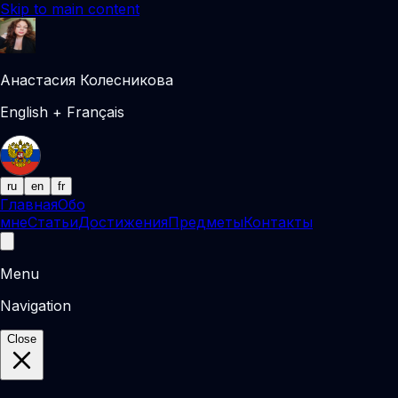
Skip to main content
Анастасия Колесникова
English + Français
ru
en
fr
Главная
Обо
мне
Статьи
Достижения
Предметы
Контакты
Menu
Navigation
Close