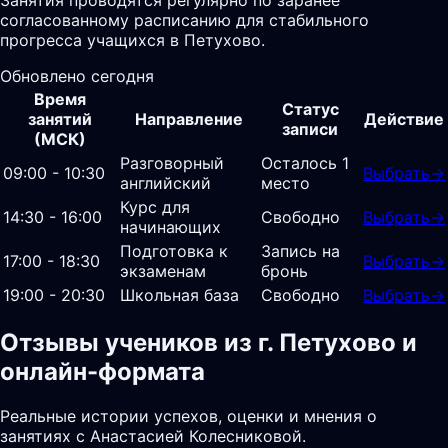
согласованному расписанию для стабильного
прогресса учащихся в Петухово.
Обновлено сегодня
Время
Статус
занятий
Направление
Действие
записи
(МСК)
Разговорный
Осталось 1
09:00 - 10:30
Выбрать
→
английский
место
Курс для
14:30 - 16:00
Свободно
Выбрать
→
начинающих
Подготовка к
Запись на
17:00 - 18:30
Выбрать
→
экзаменам
бронь
19:00 - 20:30
Школьная база
Свободно
Выбрать
→
Отзывы учеников из г. Петухово и
онлайн-формата
Реальные истории успехов, оценки и мнения о
занятиях с Анастасией Колесниковой.