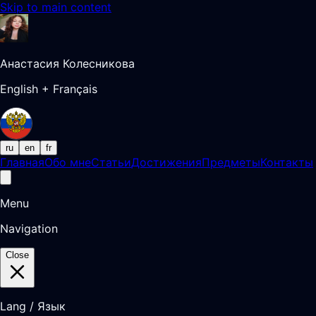
Skip to main content
Анастасия Колесникова
English + Français
ru
en
fr
Главная
Обо мне
Статьи
Достижения
Предметы
Контакты
Menu
Navigation
Close
Lang / Язык