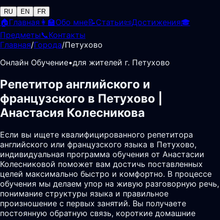
RU
EN
FR
🏠
Главная
👩‍🏫
Обо мне
📝
Статьи
📜
Достижения
🎓
Предметы
📞
Контакты
Главная
/
Города
/
Петухово
Онлайн Обучение
•
для жителей г. Петухово
Репетитор английского и
французского в Петухово |
Анастасия Колесникова
Если вы ищете квалифицированного репетитора
английского или французского языка в Петухово,
индивидуальная программа обучения от Анастасии
Колесниковой поможет вам достичь поставленных
целей максимально быстро и комфортно. В процессе
обучения мы делаем упор на живую разговорную речь,
понимание структуры языка и правильное
произношение с первых занятий. Вы получаете
постоянную обратную связь, короткие домашние