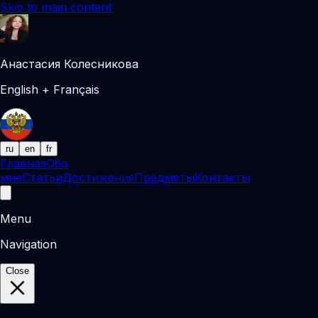
Skip to main content
Анастасия Колесникова
English + Français
ru
en
fr
Главная
Обо
мне
Статьи
Достижения
Предметы
Контакты
Menu
Navigation
Close