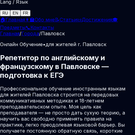
Lang / Язык
RU
EN
FR
🏠
Главная
👩‍🏫
Обо мне
📝
Статьи
📜
Достижения
🎓
Предметы
📞
Контакты
Главная
/
Города
/
Павловск
Онлайн Обучение
•
для жителей г. Павловск
Репетитор по английскому и
французскому в Павловске —
подготовка к ЕГЭ
Профессиональное обучение иностранным языкам
для жителей Павловска строится на передовых
коммуникативных методиках и 18-летнем
преподавательском опыте. Моя цель как
преподавателя — не просто дать сухую теорию, а
научить вас свободно применять правила на
практике, легко преодолевая языковой барьер. Вы
получаете постоянную обратную связь, короткие