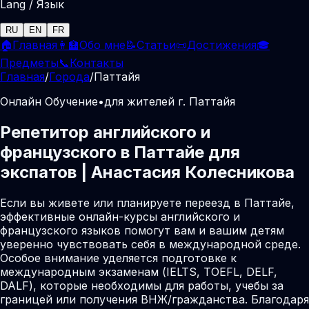
Lang / Язык
RU
EN
FR
🏠
Главная
👩‍🏫
Обо мне
📝
Статьи
📜
Достижения
🎓
Предметы
📞
Контакты
Главная
/
Города
/
Паттайя
Онлайн Обучение
•
для жителей г. Паттайя
Репетитор английского и
французского в Паттайе для
экспатов | Анастасия Колесникова
Если вы живете или планируете переезд в Паттайе,
эффективные онлайн-курсы английского и
французского языков помогут вам и вашим детям
уверенно чувствовать себя в международной среде.
Особое внимание уделяется подготовке к
международным экзаменам (IELTS, TOEFL, DELF,
DALF), которые необходимы для работы, учебы за
границей или получения ВНЖ/гражданства. Благодаря