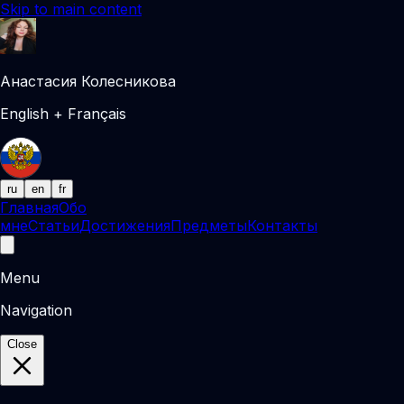
Skip to main content
Анастасия Колесникова
English + Français
ru
en
fr
Главная
Обо
мне
Статьи
Достижения
Предметы
Контакты
Menu
Navigation
Close