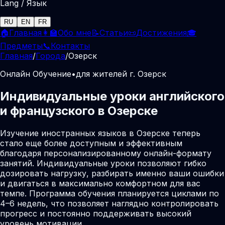
Lang / Язык
RU
EN
FR
🏠
Главная
👩‍🏫
Обо мне
📝
Статьи
📜
Достижения
🎓
Предметы
📞
Контакты
Главная
/
Города
/
Озерск
Онлайн Обучение
•
для жителей г. Озерск
Индивидуальные уроки английского
и французского в Озерске
Изучение иностранных языков в Озерске теперь
стало еще более доступным и эффективным
благодаря персонализированному онлайн-формату
занятий. Индивидуальные уроки позволяют гибко
дозировать нагрузку, разбирать именно ваши ошибки
и двигаться в максимально комфортном для вас
темпе. Программа обучения планируется циклами по
4–6 недель, что позволяет наглядно контролировать
прогресс и постоянно поддерживать высокий
уровень мотивации.