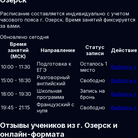
Расписание составляется индивидуально с учетом
часового пояса г. Озерск. Время занятий фиксируется
за вами.
Обновлено сегодня
Время
Статус
занятий
Направление
Действие
записи
(МСК)
Подготовка к
Осталось 1
10:00 - 11:30
Выбрать
→
ЕГЭ
место
Разговорный
15:00 - 16:30
Свободно
Выбрать
→
английский
Школьная
Запись на
18:00 - 19:30
Выбрать
→
программа
бронь
Французский с
19:45 - 21:15
Свободно
Выбрать
→
нуля
Отзывы учеников из г. Озерск и
онлайн-формата