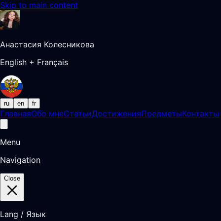
Skip to main content
Анастасия Колесникова
English + Français
ru
en
fr
Главная
Обо мне
Статьи
Достижения
Предметы
Контакты
Menu
Navigation
Close
Lang / Язык