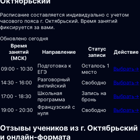
Октябрьский
Расписание составляется индивидуально с учетом
часового пояса г. Октябрьский. Время занятий
фиксируется за вами.
Обновлено сегодня
Время
Статус
занятий
Направление
Действие
записи
(МСК)
Подготовка к
Осталось 1
09:00 - 10:30
Выбрать
→
ЕГЭ
место
Разговорный
14:30 - 16:00
Свободно
Выбрать
→
английский
Школьная
Запись на
17:00 - 18:30
Выбрать
→
программа
бронь
Французский с
19:00 - 20:30
Свободно
Выбрать
→
нуля
Отзывы учеников из г. Октябрьский
и онлайн-формата