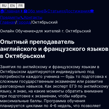
RU
EN
FR
🏠
Главная
👩‍🏫
Обо мне
📝
Статьи
📜
Достижения
🎓
Предметы
📞
Контакты
Главная
/
Города
/
Октябрьский
Онлайн Обучение
•
для жителей г. Октябрьский
Опытный преподаватель
английского и французского языков
в Октябрьском
Занятия по английскому и французскому языкам в
Октябрьском адаптируются индивидуально под
потребности каждого ученика — будь то подготовка к
сложным государственным экзаменам или развитие
разговорных навыков. Как эксперт ЕГЭ по английскому
языку, я знаю, на какие моменты обратить внимание
при подготовке к экзаменам, чтобы набрать
максимальные баллы. Программа обучения
планируется циклами по 4–6 недель, что позволяет