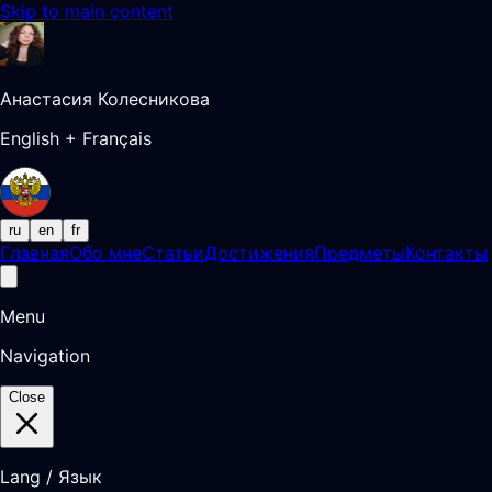
Skip to main content
Анастасия Колесникова
English + Français
ru
en
fr
Главная
Обо мне
Статьи
Достижения
Предметы
Контакты
Menu
Navigation
Close
Lang / Язык