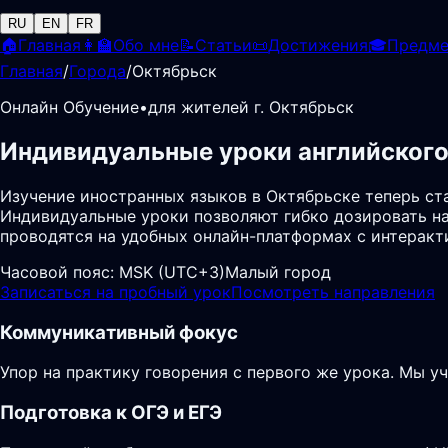
RU
EN
FR
🏠
Главная
👩‍🏫
Обо мне
📝
Статьи
📜
Достижения
🎓
Предм
Главная
/
Города
/
Октябрьск
Онлайн Обучение
•
для жителей г. Октябрьск
Индивидуальные уроки английского
Изучение иностранных языков в Октябрьске теперь с
Индивидуальные уроки позволяют гибко дозировать на
проводятся на удобных онлайн-платформах с интеракт
Часовой пояс:
MSK (UTC+3)
Малый город
Записаться на пробный урок
Посмотреть направления
Коммуникативный фокус
Упор на практику говорения с первого же урока. Мы у
Подготовка к ОГЭ и ЕГЭ