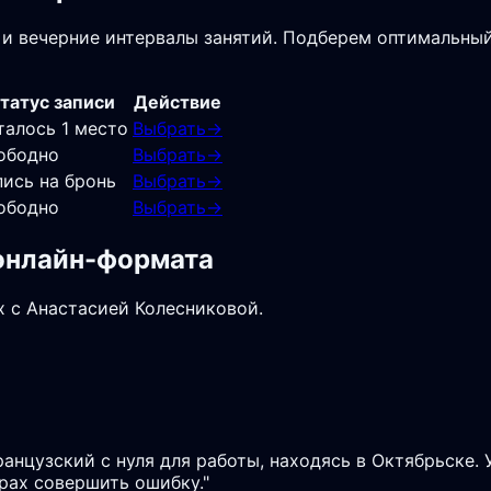
 и вечерние интервалы занятий. Подберем оптимальный
татус записи
Действие
талось 1 место
Выбрать
→
ободно
Выбрать
→
пись на бронь
Выбрать
→
ободно
Выбрать
→
 онлайн-формата
х с Анастасией Колесниковой.
ранцузский с нуля для работы, находясь в Октябрьске.
рах совершить ошибку.
"