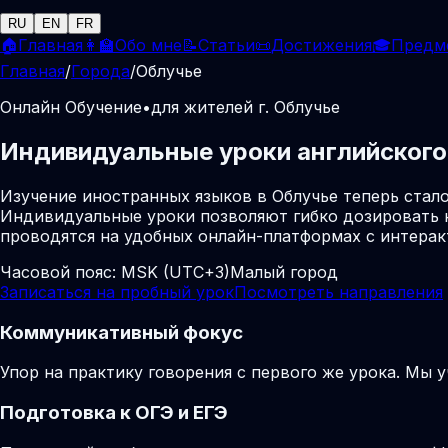
RU
EN
FR
🏠
Главная
👩‍🏫
Обо мне
📝
Статьи
📜
Достижения
🎓
Предм
Главная
/
Города
/
Облучье
Онлайн Обучение
•
для жителей г. Облучье
Индивидуальные уроки английского 
Изучение иностранных языков в Облучье теперь стал
Индивидуальные уроки позволяют гибко дозировать н
проводятся на удобных онлайн-платформах с интера
Часовой пояс:
MSK (UTC+3)
Малый город
Записаться на пробный урок
Посмотреть направления
Коммуникативный фокус
Упор на практику говорения с первого же урока. Мы 
Подготовка к ОГЭ и ЕГЭ