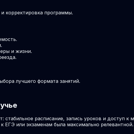
м и корректировка программы.
емость.
.
еры и жизни.
реезда.
выбора лучшего формата занятий.
лучье
т: стабильное расписание, запись уроков и доступ к 
к ЕГЭ или экзаменам была максимально релевантной.