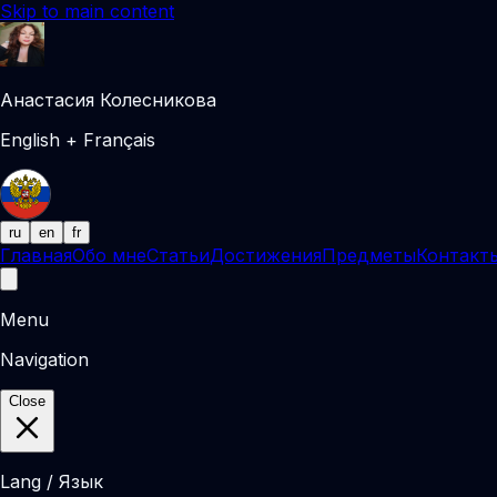
Skip to main content
Анастасия Колесникова
English + Français
ru
en
fr
Главная
Обо мне
Статьи
Достижения
Предметы
Контакт
Menu
Navigation
Close
Lang / Язык