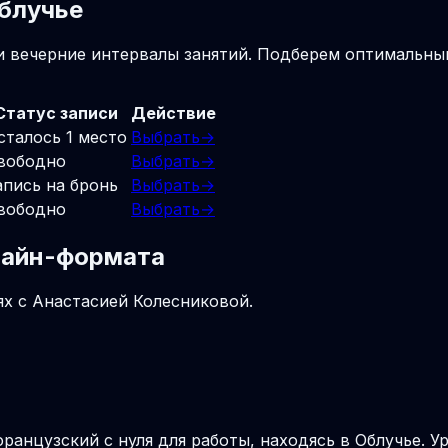
Облучье
 и вечерние интервалы занятий. Подберем оптимальны
Статус записи
Действие
сталось 1 место
Выбрать
→
вободно
Выбрать
→
апись на бронь
Выбрать
→
вободно
Выбрать
→
нлайн-формата
ях с Анастасией Колесниковой.
французский с нуля для работы, находясь в Облучье. У